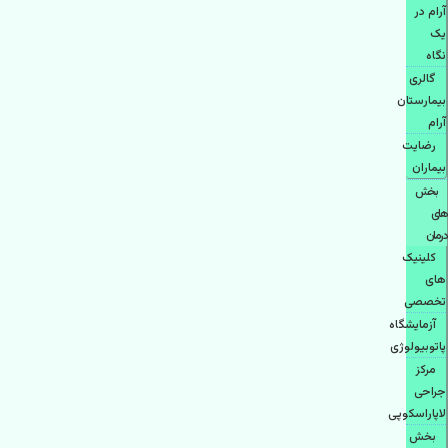
آرام در
یک
نگاه
گالری
بیمارستان
آرام
رضایت
بیماران
بخش
های
درمان
کلینیک
های
تخصصی
آزمایشگاه
پاتوبیولوژی
مرکز
جراحی
لاپاراسکوپی
بخش