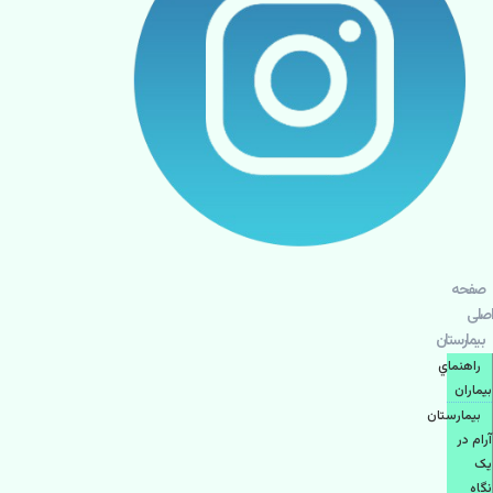
صفحه
اصلی
بيمارستان
راهنماي
بیماران
بیمارستان
آرام در
یک
نگاه