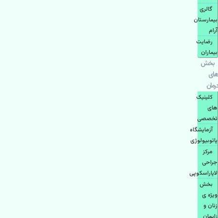
گالری
بیمارستان
آرام
رضایت
بیماران
بخش
های
درمان
کلینیک
های
تخصصی
آزمایشگاه
پاتوبیولوژی
مرکز
جراحی
لاپاراسکوپی
بخش
ویژه ی
زنان و
زایمان