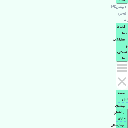
اخبار
دپارتمانIPD
تماس
با ما
ارتباط
با ما
مشاركت
و
همكاری
با ما
صفحه
اصلی
بيمارستان
راهنماي
بیماران
بیمارستان