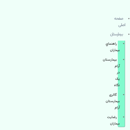
صفحه
اصلی
بيمارستان
راهنماي
بیماران
بیمارستان
آرام
در
یک
نگاه
گالری
بیمارستان
آرام
رضایت
بیماران