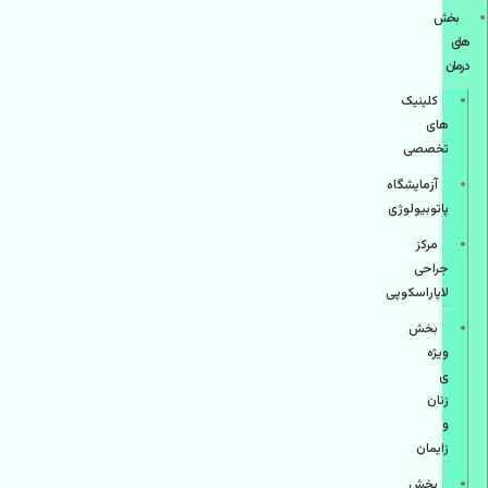
بخش
های
درمان
کلینیک
های
تخصصی
آزمایشگاه
پاتوبیولوژی
مرکز
جراحی
لاپاراسکوپی
بخش
ویژه
ی
زنان
و
زایمان
بخش