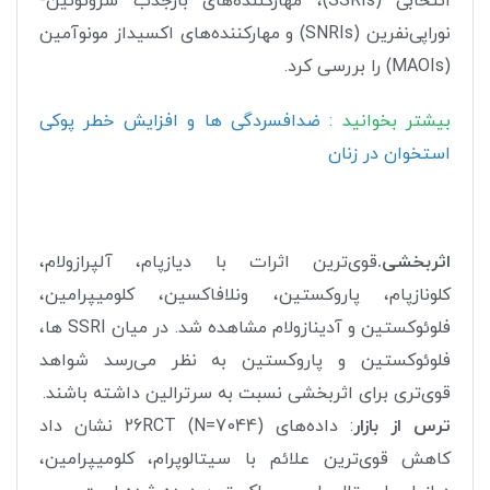
انتخابی (SSRIs)، مهارکننده‌های بازجذب سروتونین-
نوراپی‌نفرین (SNRIs) و مهارکننده‌های اکسیداز مونوآمین
(MAOIs) را بررسی کرد.
بیشتر بخوانید :
ضدافسردگی ها و افزایش خطر پوکی
استخوان در زنان
اثربخشی.
قوی‌ترین اثرات با دیازپام، آلپرازولام،
کلونازپام، پاروکستین، ونلافاکسین، کلومیپرامین،
فلوئوکستین و آدینازولام مشاهده شد. در میان SSRI ها،
فلوئوکستین و پاروکستین به نظر می‌رسد شواهد
قوی‌تری برای اثربخشی نسبت به سرترالین داشته باشند.
ترس از بازار
: داده‌های 26RCT (N=7044) نشان داد
کاهش قوی‌ترین علائم با سیتالوپرام، کلومیپرامین،