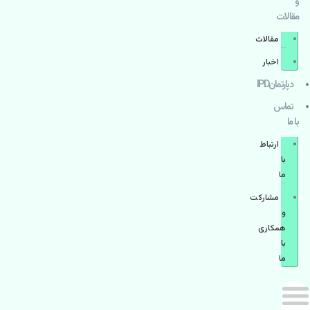
و
مقالات
مقالات
اخبار
دپارتمانIPD
تماس
با ما
ارتباط
با
ما
مشاركت
و
همكاری
با
ما