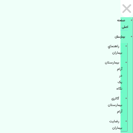
صفحه
اصلی
بيمارستان
راهنماي
بیماران
بیمارستان
آرام
در
یک
نگاه
گالری
بیمارستان
آرام
رضایت
بیماران