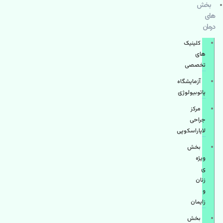
بخش
های
درمان
کلینیک
های
تخصصی
آزمایشگاه
پاتوبیولوژی
مرکز
جراحی
لاپاراسکوپی
بخش
ویژه
ی
زنان
و
زایمان
بخش