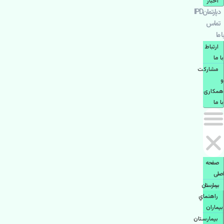
اخبار
دپارتمانIPD
تماس
با ما
ارتباط
با ما
مشاركت
و
همكاری
با ما
صفحه
اصلی
بيمارستان
راهنماي
بیماران
بیمارستان