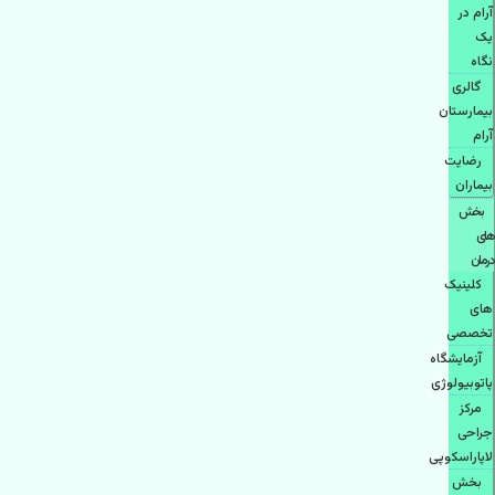
آرام در
یک
نگاه
گالری
بیمارستان
آرام
رضایت
بیماران
بخش
های
درمان
کلینیک
های
تخصصی
آزمایشگاه
پاتوبیولوژی
مرکز
جراحی
لاپاراسکوپی
بخش