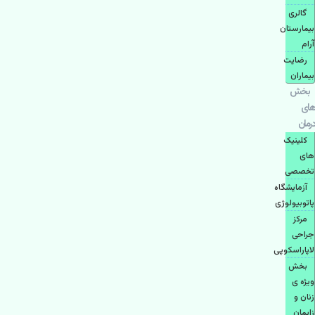
گالری
بیمارستان
آرام
رضایت
بیماران
بخش
های
درمان
کلینیک
های
تخصصی
آزمایشگاه
پاتوبیولوژی
مرکز
جراحی
لاپاراسکوپی
بخش
ویژه ی
زنان و
زایمان