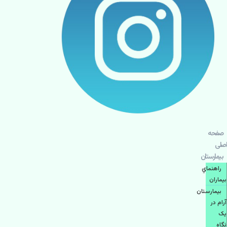
صفحه
اصلی
بيمارستان
راهنماي
بیماران
بیمارستان
آرام در
یک
نگاه