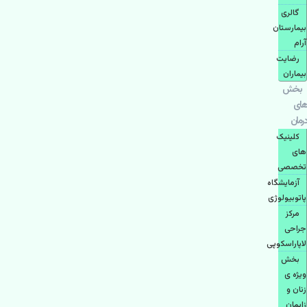
گالری
بیمارستان
آرام
رضایت
بیماران
بخش
های
درمان
کلینیک
های
تخصصی
آزمایشگاه
پاتوبیولوژی
مرکز
جراحی
لاپاراسکوپی
بخش
ویژه ی
زنان و
زایمان