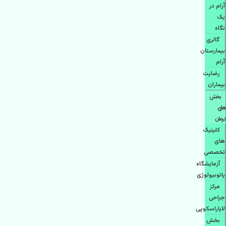
آرام در
یک
نگاه
گالری
بیمارستان
آرام
رضایت
بیماران
بخش
های
درمان
کلینیک
های
تخصصی
آزمایشگاه
پاتوبیولوژی
مرکز
جراحی
لاپاراسکوپی
بخش