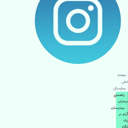
صفحه
اصلی
بيمارستان
راهنماي
بیماران
بیمارستان
آرام در
یک
نگاه