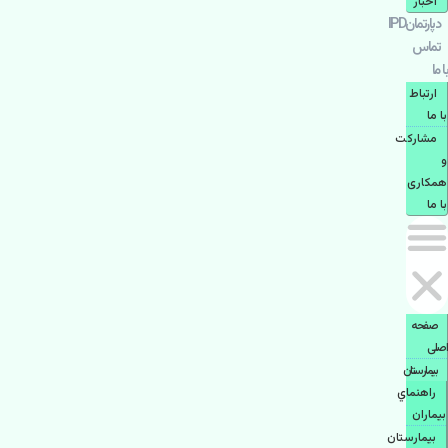
اخبار
دپارتمانIPD
تماس
با ما
ارتباط
با ما
مشاركت
و
همكاری
با ما
صفحه
اصلی
بيمارستان
راهنماي
بیماران
بیمارستان