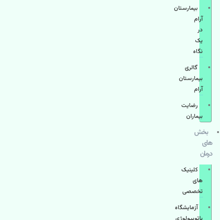
بیمارستان
آرام
در
یک
نگاه
گالری
بیمارستان
آرام
رضایت
بیماران
بخش
های
درمان
کلینیک
های
تخصصی
آزمایشگاه
پاتوبیولوژی