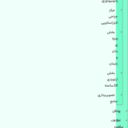
پاتوبیولوژی
مرکز
جراحی
لاپاراسکوپی
بخش
ویژه
ی
زنان
و
زایمان
بخش
ارتوپدی
24ساعته
تصویربرداری
جامع
پزشكان
اطلاعات
سلامت