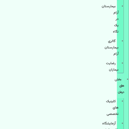
بیمارستان
آرام
در
یک
نگاه
گالری
بیمارستان
آرام
رضایت
بیماران
بخش
های
درمان
کلینیک
های
تخصصی
آزمایشگاه