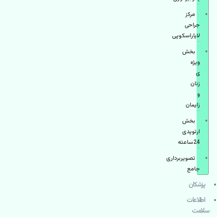
مرکز
جراحی
لاپاراسکوپی
بخش
ویژه
ی
زنان
و
زایمان
بخش
ارتوپدی
24ساعته
تصویربرداری
جامع
پزشكان
اطلاعات
سلامت