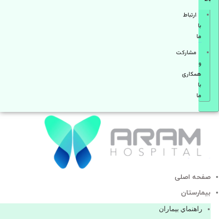
ارتباط
با
ما
مشاركت
و
همكاری
با
ما
صفحه اصلی
بيمارستان
راهنماي بیماران