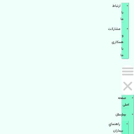
ارتباط
با
ما
مشاركت
و
همكاری
با
ما
صفحه
اصلی
بيمارستان
راهنماي
بیماران