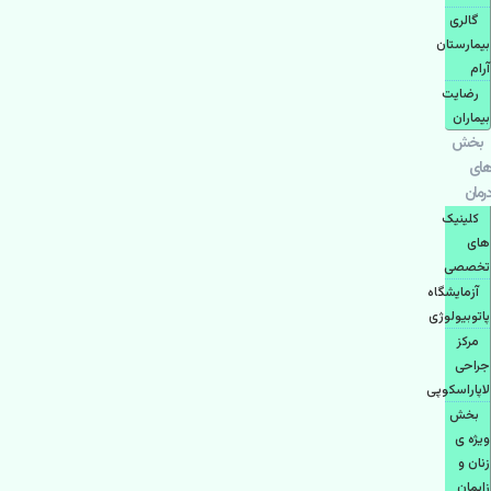
گالری
بیمارستان
آرام
رضایت
بیماران
بخش
های
درمان
کلینیک
های
تخصصی
آزمایشگاه
پاتوبیولوژی
مرکز
جراحی
لاپاراسکوپی
بخش
ویژه ی
زنان و
زایمان