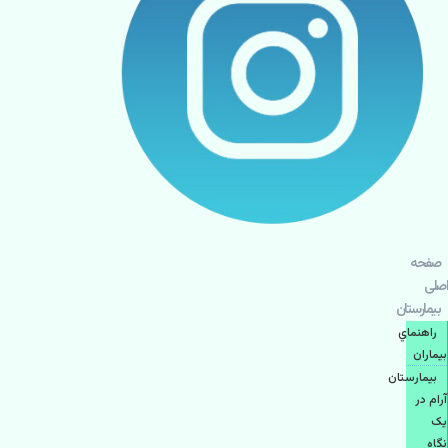
صفحه
اصلی
بيمارستان
راهنماي
بیماران
بیمارستان
آرام در
یک
نگاه