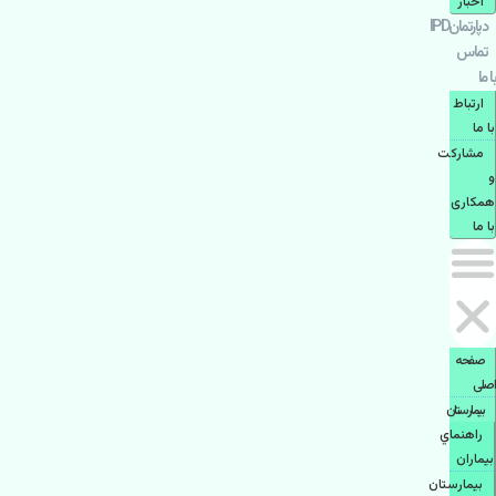
اخبار
دپارتمانIPD
تماس
با ما
ارتباط
با ما
مشاركت
و
همكاری
با ما
صفحه
اصلی
بيمارستان
راهنماي
بیماران
بیمارستان