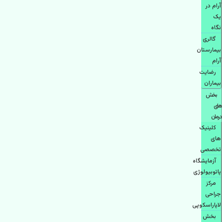
آرام در
یک
نگاه
گالری
بیمارستان
آرام
رضایت
بیماران
بخش
های
درمان
کلینیک
های
تخصصی
آزمایشگاه
پاتوبیولوژی
مرکز
جراحی
لاپاراسکوپی
بخش