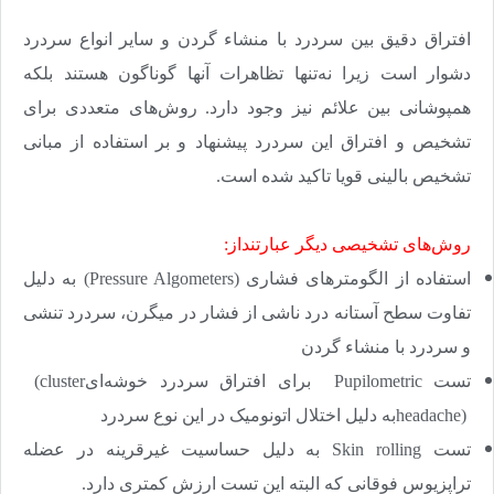
افتراق دقیق بین سردرد با منشاء گردن و سایر انواع سردرد
دشوار است زیرا نه‌تنها تظاهرات آنها گوناگون هستند بلکه
همپوشانی بین علائم نیز وجود دارد. روش‌های متعددی برای
تشخیص و افتراق این سردرد پیشنهاد و بر استفاده از مبانی
تشخیص بالینی قویا تاکید شده است
.
روش‌های تشخیصی دیگر عبارتنداز
:
استفاده از الگومتر‌های فشاری
(Pressure Algometers)
به دلیل
تفاوت سطح آستانه درد ناشی از فشار در میگرن، سردرد تنشی
و سردرد با منشاء گردن
تست
Pupilometric
برای افتراق سردرد خوشه‌ای
(cluster
headache)
به دلیل اختلال اتونومیک در این نوع سردرد
تست
Skin rolling
به دلیل حساسیت غیرقرینه در عضله
تراپزیوس فوقانی که البته این تست ارزش کمتری دارد
.