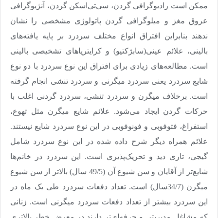
ممکن است رادیوگرافی گردن، سی‌تی‌اسکن گردن، آنژیوگرافی
عروق مغز و میلوگرافی گردن پاتولوژی مشخصی را نشان
ندهند بنابراین افتراق انواع مختلف سردرد بر پایه یافته‌های
بالینی، علائم عینی(سابژکتیو) و کرایتریا‌های تشخیصی بالینی
است. مطالعه‌های زیادی برای افتراق این نوع سردرد با دو نوع
شایع سردرد یعنی سردرد میگرنی و سردرد تنشی انجام گرفته
است. برخلاف میگرن و سردرد تنشی، سردرد گردنی اغلب با
حرکات گردن ایجاد می‌شود. علائم شایع میگرن مثل تهوع،
استفراغ، فتوفوبی و فونوفوبی در این نوع سردرد شایع نیستند.
علائم همراه دیگر شرح داده شده در این نوع سردرد شامل
گیجی، تاری دید و تحریک‌پذیری است. این سردرد در خانم‌ها
شایع‌تر از آقایان و سن شیوع آن (49/5 سال) بالا‌تر از سن شیوع
میگرن (34/7سال) است. تعداد دفعات سردرد طی یک ماه در
این سردرد بیشتر از تعداد دفعات سردرد میگرنی است. زنانی
که مشاغل مدیریتی و حرفه‌ای‌تر دارند در معرض خطر بالاتری