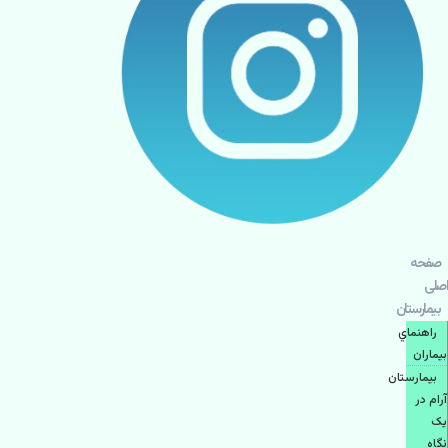
صفحه
اصلی
بيمارستان
راهنماي
بیماران
بیمارستان
آرام در
یک
نگاه