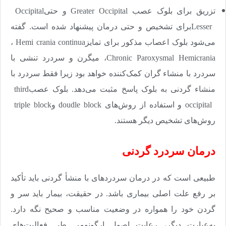
تزریق برای بلوک عصب
Greater Occipital
و حتی
Occipital
Lesser
برای تشخیص و حتی درمان پیشنهاد شده است. گفته
می‌شود بلوک اعصاب مذکور برای تمایز
Hemi crania continua
،
Chronic Paroxysmal Hemicrania
، میگرن و سردرد تنشی با
سردرد با منشاء گران کمک‌کننده خواهد بود زیرا فقط سردرد با
منشاء گردنی به بلوک پاسخ مثبت می‌دهد. بلوک عصب
third
occipital
و استفاده از روش‌های
doudle block
و
triple block
روش‌های تشخیص دیگر هستند
.
درمان سردرد گردنی
طبیعی است که در درمان سردردهای با منشأ گردنی باید تأکید
بر رفع علت اصلی بیماری باشد. در حقیقت، بیمار باید سر و
گردن خود را همواره در وضعیت مناسب و صحیح نگه دارد.
به‌عبارت دیگر، رعایت اصول ارگونومی طی فعالیت‌های