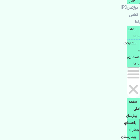
اخبار
دپارتمانIPD
تماس
با ما
ارتباط
با ما
مشاركت
و
همكاری
با ما
صفحه
اصلی
بيمارستان
راهنماي
بیماران
بیمارستان