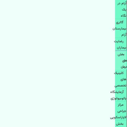
آرام در
یک
نگاه
گالری
بیمارستان
آرام
رضایت
بیماران
بخش
های
درمان
کلینیک
های
تخصصی
آزمایشگاه
پاتوبیولوژی
مرکز
جراحی
لاپاراسکوپی
بخش