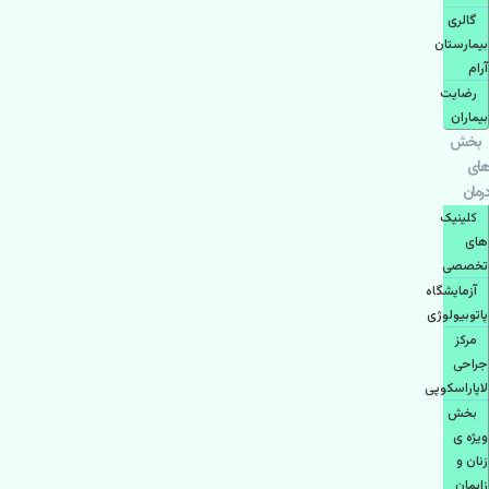
گالری
بیمارستان
آرام
رضایت
بیماران
بخش
های
درمان
کلینیک
های
تخصصی
آزمایشگاه
پاتوبیولوژی
مرکز
جراحی
لاپاراسکوپی
بخش
ویژه ی
زنان و
زایمان