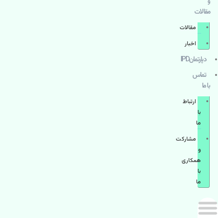
و
مقالات
مقالات
اخبار
دپارتمانIPD
تماس
با ما
ارتباط
با
ما
مشاركت
و
همكاری
با
ما