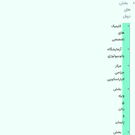
بخش
های
درمان
کلینیک
های
تخصصی
آزمایشگاه
پاتوبیولوژی
مرکز
جراحی
لاپاراسکوپی
بخش
ویژه
ی
زنان
و
زایمان
بخش