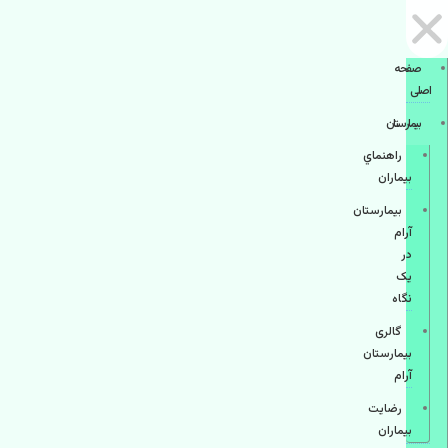
صفحه
اصلی
بيمارستان
راهنماي
بیماران
بیمارستان
آرام
در
یک
نگاه
گالری
بیمارستان
آرام
رضایت
بیماران