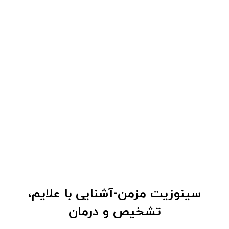
سینوزیت مزمن-آشنایی با علایم،
تشخیص و درمان