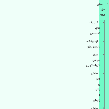
بخش
های
درمان
کلینیک
های
تخصصی
آزمایشگاه
پاتوبیولوژی
مرکز
جراحی
لاپاراسکوپی
بخش
ویژه
ی
زنان
و
زایمان
بخش