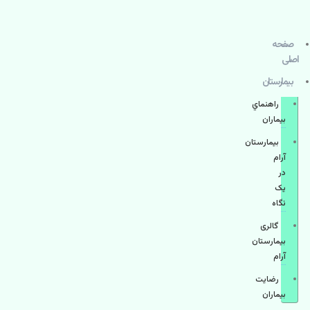
صفحه
اصلی
بيمارستان
راهنماي
بیماران
بیمارستان
آرام
در
یک
نگاه
گالری
بیمارستان
آرام
رضایت
بیماران