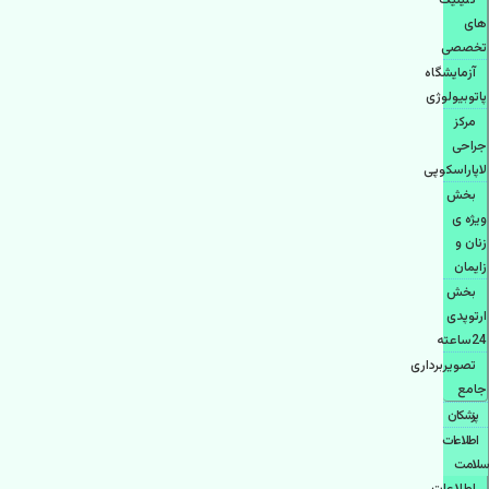
کلینیک
های
تخصصی
آزمایشگاه
پاتوبیولوژی
مرکز
جراحی
لاپاراسکوپی
بخش
ویژه ی
زنان و
زایمان
بخش
ارتوپدی
24ساعته
تصویربرداری
جامع
پزشكان
اطلاعات
سلامت