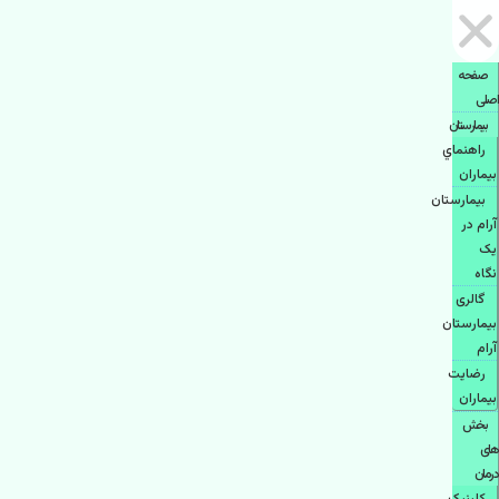
صفحه
اصلی
بيمارستان
راهنماي
بیماران
بیمارستان
آرام در
یک
نگاه
گالری
بیمارستان
آرام
رضایت
بیماران
بخش
های
درمان