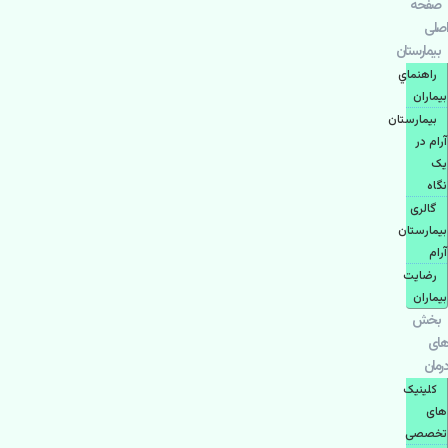
صفحه
اصلی
بيمارستان
راهنماي
بیماران
بیمارستان
آرام در
یک
نگاه
گالری
بیمارستان
آرام
رضایت
بیماران
بخش
های
درمان
کلینیک
های
تخصصی