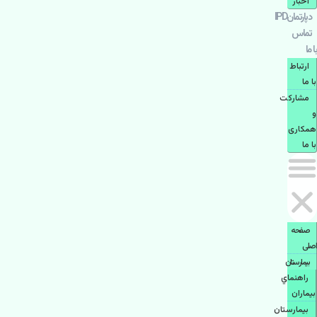
اخبار
دپارتمانIPD
تماس
با ما
ارتباط
با ما
مشاركت
و
همكاری
با ما
صفحه
اصلی
بيمارستان
راهنماي
بیماران
بیمارستان