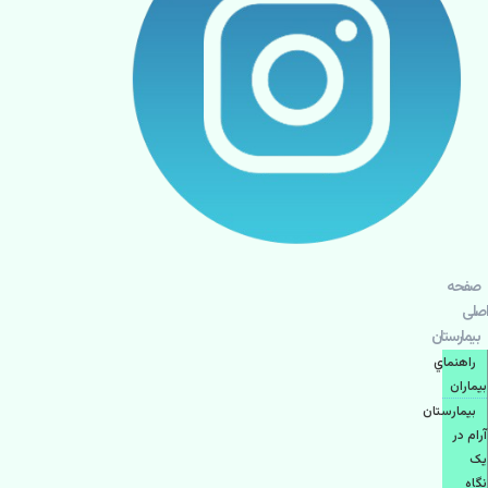
صفحه
اصلی
بيمارستان
راهنماي
بیماران
بیمارستان
آرام در
یک
نگاه