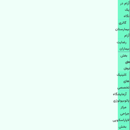
آرام در
یک
نگاه
گالری
بیمارستان
آرام
رضایت
بیماران
بخش
های
درمان
کلینیک
های
تخصصی
آزمایشگاه
پاتوبیولوژی
مرکز
جراحی
لاپاراسکوپی
بخش