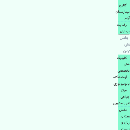
گالری
بیمارستان
آرام
رضایت
بیماران
بخش
های
درمان
کلینیک
های
تخصصی
آزمایشگاه
پاتوبیولوژی
مرکز
جراحی
لاپاراسکوپی
بخش
ویژه ی
زنان و
زایمان