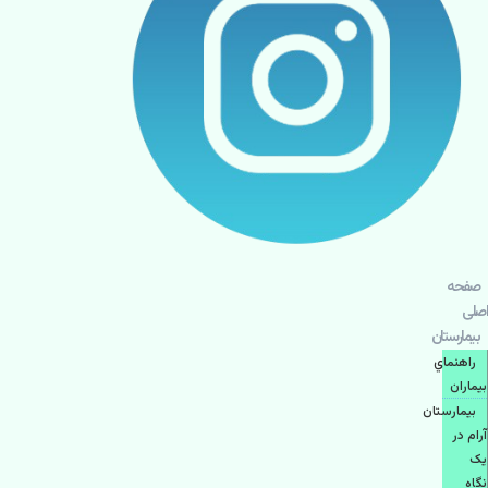
صفحه
اصلی
بيمارستان
راهنماي
بیماران
بیمارستان
آرام در
یک
نگاه