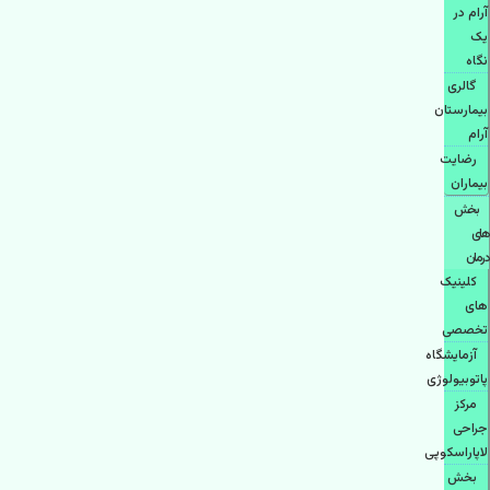
آرام در
یک
نگاه
گالری
بیمارستان
آرام
رضایت
بیماران
بخش
های
درمان
کلینیک
های
تخصصی
آزمایشگاه
پاتوبیولوژی
مرکز
جراحی
لاپاراسکوپی
بخش