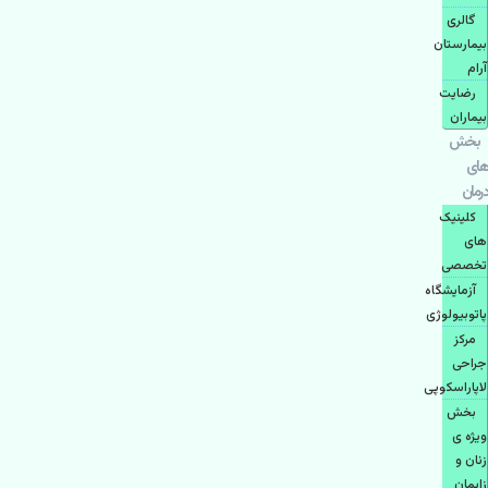
گالری
بیمارستان
آرام
رضایت
بیماران
بخش
های
درمان
کلینیک
های
تخصصی
آزمایشگاه
پاتوبیولوژی
مرکز
جراحی
لاپاراسکوپی
بخش
ویژه ی
زنان و
زایمان