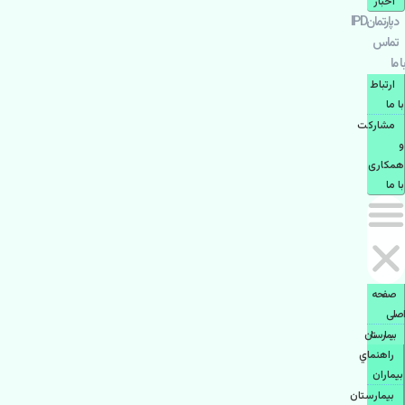
اخبار
دپارتمانIPD
تماس
با ما
ارتباط
با ما
مشاركت
و
همكاری
با ما
صفحه
اصلی
بيمارستان
راهنماي
بیماران
بیمارستان