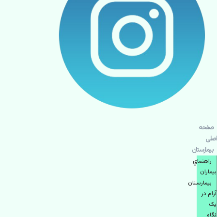
صفحه
اصلی
بيمارستان
راهنماي
بیماران
بیمارستان
آرام در
یک
نگاه