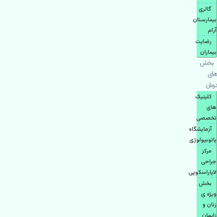
گالری
بیمارستان
آرام
رضایت
بیماران
بخش
های
درمان
کلینیک
های
تخصصی
آزمایشگاه
پاتوبیولوژی
مرکز
جراحی
لاپاراسکوپی
بخش
ویژه ی
زنان و
زایمان