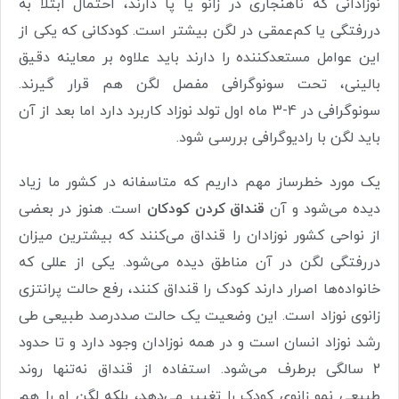
نوزادانی که ناهنجاری در زانو یا پا دارند، احتمال ابتلا به
دررفتگی یا کم‌عمقی در لگن‌ بیشتر است. کودکانی که یکی از
این عوامل مستعد‌کننده را دارند باید علاوه بر معاینه دقیق
بالینی، تحت‌ سونوگرافی مفصل لگن هم قرار گیرند.
سونوگرافی در 4-3 ماه اول تولد نوزاد کاربرد دارد اما بعد از آن
باید لگن با رادیوگرافی بررسی شود.
یک مورد خطرساز مهم داریم که متاسفانه در کشور ما زیاد
دیده می‌شود و آن
قنداق کردن کودکان
است. هنوز در بعضی
از نواحی کشور نوزادان را قنداق می‌کنند که بیشترین میزان
دررفتگی لگن در آن مناطق دیده ‌می‌شود. یکی از عللی که
خانواده‌ها اصرار دارند کودک را قنداق کنند، رفع حالت پرانتزی
زانوی نوزاد است. این وضعیت یک حالت صددرصد طبیعی طی
رشد نوزاد انسان است و در همه نوزادان وجود دارد و تا حدود
2 سالگی برطرف می‌شود. استفاده از قنداق نه‌تنها روند
طبیعی نمو زانوی کودک را تغییر می‌دهد، بلکه لگن او را هم