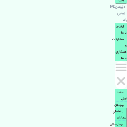
اخبار
دپارتمانIPD
تماس
با ما
ارتباط
با ما
مشاركت
و
همكاری
با ما
صفحه
اصلی
بيمارستان
راهنماي
بیماران
بیمارستان