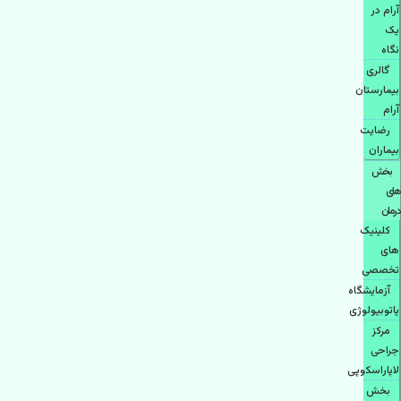
آرام در
یک
نگاه
گالری
بیمارستان
آرام
رضایت
بیماران
بخش
های
درمان
کلینیک
های
تخصصی
آزمایشگاه
پاتوبیولوژی
مرکز
جراحی
لاپاراسکوپی
بخش