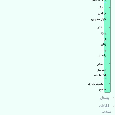
مرکز
جراحی
لاپاراسکوپی
بخش
ویژه
ی
زنان
و
زایمان
بخش
ارتوپدی
24ساعته
تصویربرداری
جامع
پزشكان
اطلاعات
سلامت