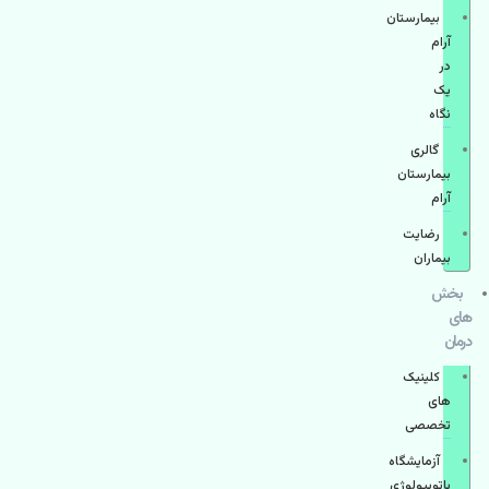
بیمارستان
آرام
در
یک
نگاه
گالری
بیمارستان
آرام
رضایت
بیماران
بخش
های
درمان
کلینیک
های
تخصصی
آزمایشگاه
پاتوبیولوژی