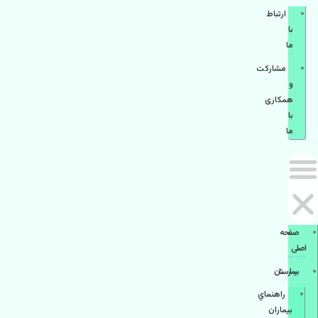
ارتباط
با
ما
مشاركت
و
همكاری
با
ما
صفحه
اصلی
بيمارستان
راهنماي
بیماران