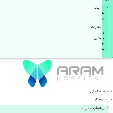
ارتباط
با
ما
مشاركت
و
همكاری
با
ما
صفحه اصلی
بيمارستان
راهنماي بیماران