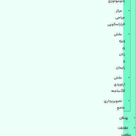
پاتوبیولوژی
مرکز
جراحی
لاپاراسکوپی
بخش
ویژه
ی
زنان
و
زایمان
بخش
ارتوپدی
24ساعته
تصویربرداری
جامع
پزشكان
اطلاعات
سلامت