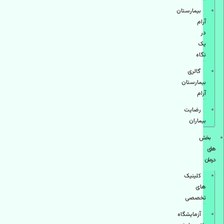
بیمارستان
آرام
در
یک
نگاه
گالری
بیمارستان
آرام
رضایت
بیماران
بخش
های
درمان
کلینیک
های
تخصصی
آزمایشگاه