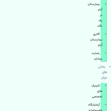
بیمارستان
آرام
در
یک
نگاه
گالری
بیمارستان
آرام
رضایت
بیماران
بخش
های
درمان
کلینیک
های
تخصصی
آزمایشگاه
پاتوبیولوژی