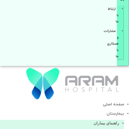
ارتباط
با
ما
مشاركت
و
همكاری
با
ما
صفحه اصلی
بيمارستان
راهنماي بیماران