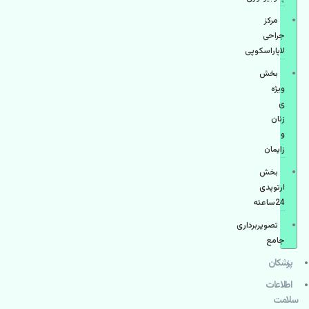
مرکز
جراحی
لاپاراسکوپی
بخش
ویژه
ی
زنان
و
زایمان
بخش
ارتوپدی
24ساعته
تصویربرداری
جامع
پزشكان
اطلاعات
سلامت