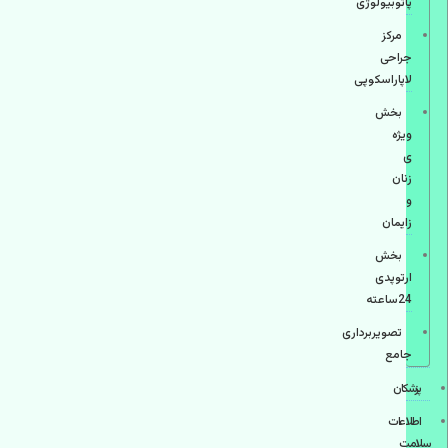
پاتوبیولوژی
مرکز
جراحی
لاپاراسکوپی
بخش
ویژه
ی
زنان
و
زایمان
بخش
ارتوپدی
24ساعته
تصویربرداری
جامع
پزشكان
اطلاعات
سلامت