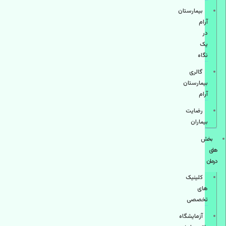
بیمارستان
آرام
در
یک
نگاه
گالری
بیمارستان
آرام
رضایت
بیماران
بخش
های
درمان
کلینیک
های
تخصصی
آزمایشگاه