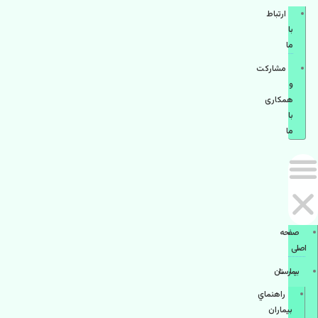
ارتباط
با
ما
مشاركت
و
همكاری
با
ما
صفحه
اصلی
بيمارستان
راهنماي
بیماران