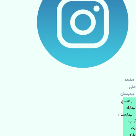
صفحه
اصلی
بيمارستان
راهنماي
بیماران
بیمارستان
آرام در
یک
نگاه