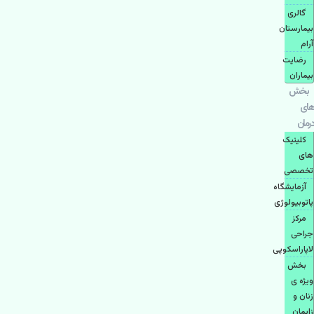
گالری
بیمارستان
آرام
رضایت
بیماران
بخش
های
درمان
کلینیک
های
تخصصی
آزمایشگاه
پاتوبیولوژی
مرکز
جراحی
لاپاراسکوپی
بخش
ویژه ی
زنان و
زایمان