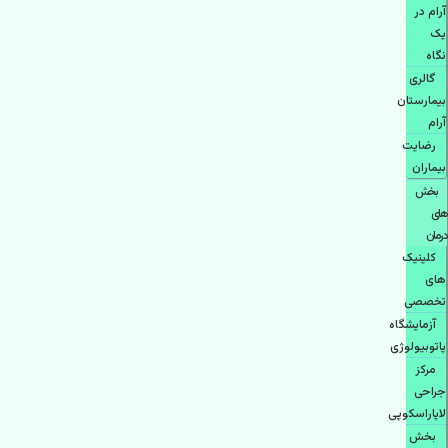
آرام در
یک
نگاه
گالری
بیمارستان
آرام
رضایت
بیماران
بخش
های
درمان
کلینیک
های
تخصصی
آزمایشگاه
پاتوبیولوژی
مرکز
جراحی
لاپاراسکوپی
بخش