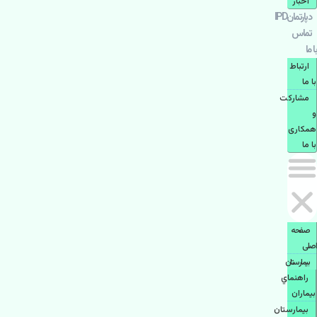
اخبار
دپارتمانIPD
تماس
با ما
ارتباط
با ما
مشاركت
و
همكاری
با ما
صفحه
اصلی
بيمارستان
راهنماي
بیماران
بیمارستان