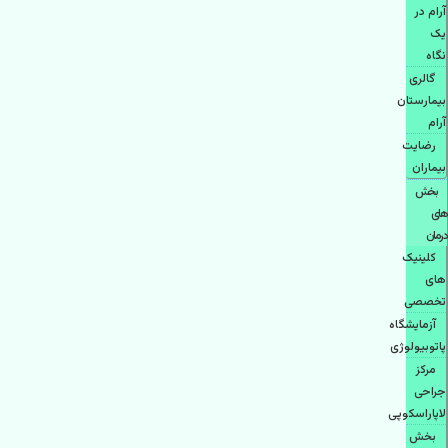
آرام در
یک
نگاه
گالری
بیمارستان
آرام
رضایت
بیماران
بخش
های
درمان
کلینیک
های
تخصصی
آزمایشگاه
پاتوبیولوژی
مرکز
جراحی
لاپاراسکوپی
بخش