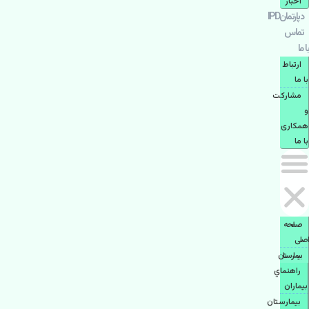
اخبار
دپارتمانIPD
تماس
با ما
ارتباط
با ما
مشاركت
و
همكاری
با ما
صفحه
اصلی
بيمارستان
راهنماي
بیماران
بیمارستان