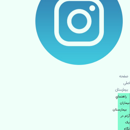
صفحه
اصلی
بيمارستان
راهنماي
بیماران
بیمارستان
آرام در
یک
نگاه