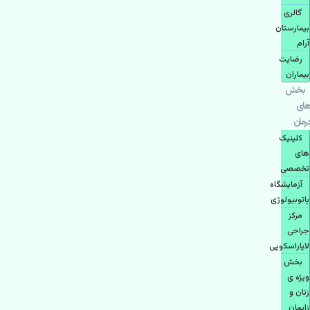
گالری
بیمارستان
آرام
رضایت
بیماران
بخش
های
درمان
کلینیک
های
تخصصی
آزمایشگاه
پاتوبیولوژی
مرکز
جراحی
لاپاراسکوپی
بخش
ویژه ی
زنان و
زایمان