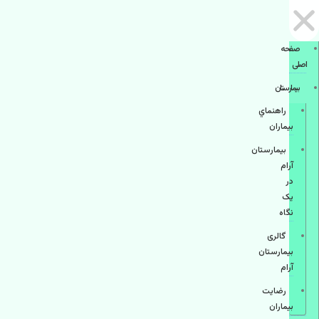
صفحه
اصلی
بيمارستان
راهنماي
بیماران
بیمارستان
آرام
در
یک
نگاه
گالری
بیمارستان
آرام
رضایت
بیماران