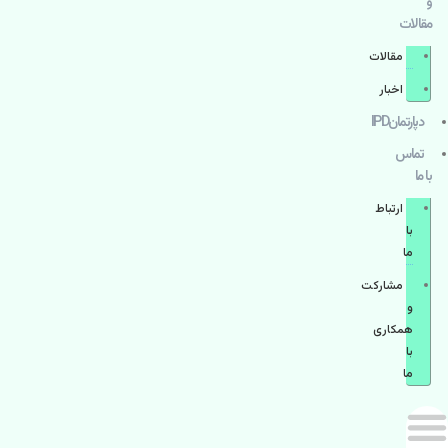
و
مقالات
مقالات
اخبار
دپارتمانIPD
تماس
با ما
ارتباط
با
ما
مشاركت
و
همكاری
با
ما