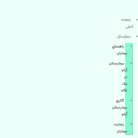
صفحه
اصلی
بيمارستان
راهنماي
بیماران
بیمارستان
آرام
در
یک
نگاه
گالری
بیمارستان
آرام
رضایت
بیماران