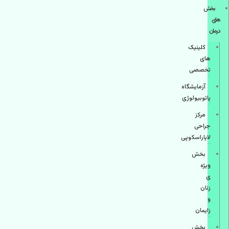
بخش
های
درمان
کلینیک
های
تخصصی
آزمایشگاه
پاتوبیولوژی
مرکز
جراحی
لاپاراسکوپی
بخش
ویژه
ی
زنان
و
زایمان
بخش