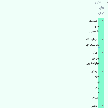
بخش
های
درمان
کلینیک
های
تخصصی
آزمایشگاه
پاتوبیولوژی
مرکز
جراحی
لاپاراسکوپی
بخش
ویژه
ی
زنان
و
زایمان
بخش