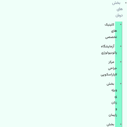
بخش
های
درمان
کلینیک
های
تخصصی
آزمایشگاه
پاتوبیولوژی
مرکز
جراحی
لاپاراسکوپی
بخش
ویژه
ی
زنان
و
زایمان
بخش