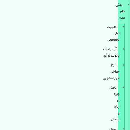
بخش
های
درمان
کلینیک
های
تخصصی
آزمایشگاه
پاتوبیولوژی
مرکز
جراحی
لاپاراسکوپی
بخش
ویژه
ی
زنان
و
زایمان
بخش