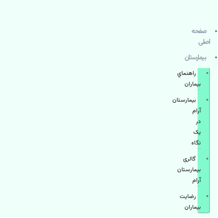
صفحه
اصلی
بيمارستان
راهنماي
بیماران
بیمارستان
آرام
در
یک
نگاه
گالری
بیمارستان
آرام
رضایت
بیماران