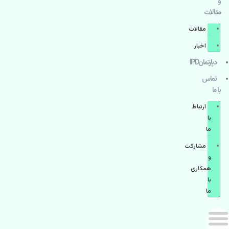
و
مقالات
مقالات
اخبار
دپارتمانIPD
تماس
با ما
ارتباط
با
ما
مشاركت
و
همكاری
با
ما