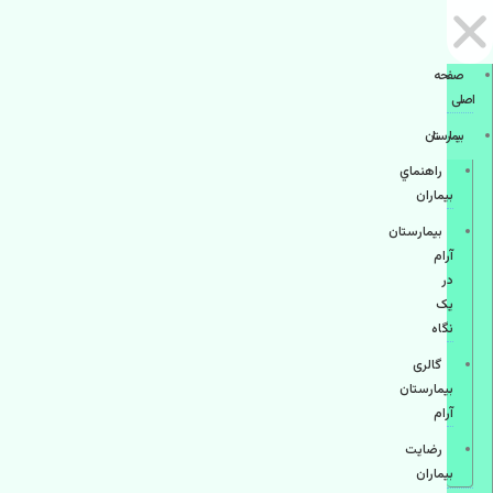
صفحه
اصلی
بيمارستان
راهنماي
بیماران
بیمارستان
آرام
در
یک
نگاه
گالری
بیمارستان
آرام
رضایت
بیماران