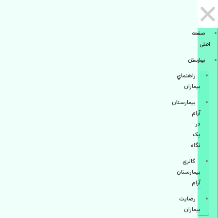
صفحه
اصلی
بيمارستان
راهنماي
بیماران
بیمارستان
آرام
در
یک
نگاه
گالری
بیمارستان
آرام
رضایت
بیماران