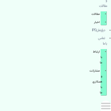
و
مقالات
مقالات
اخبار
دپارتمانIPD
تماس
با ما
ارتباط
با
ما
مشاركت
و
همكاری
با
ما