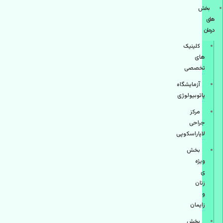
بخش
های
درمان
کلینیک
های
تخصصی
آزمایشگاه
پاتوبیولوژی
مرکز
جراحی
لاپاراسکوپی
بخش
ویژه
ی
زنان
و
زایمان
بخش