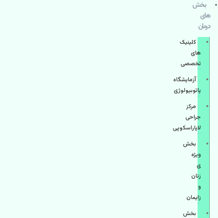
بخش
های
درمان
کلینیک
های
تخصصی
آزمایشگاه
پاتوبیولوژی
مرکز
جراحی
لاپاراسکوپی
بخش
ویژه
ی
زنان
و
زایمان
بخش