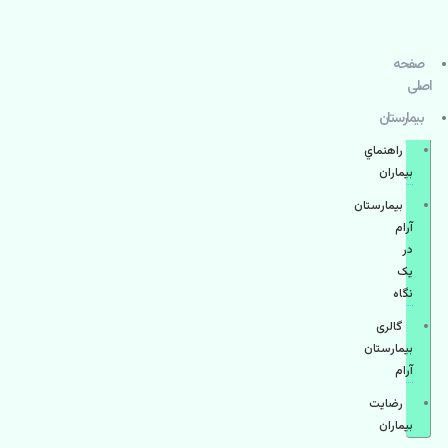
صفحه
اصلی
بيمارستان
راهنماي
بیماران
بیمارستان
آرام
در
یک
نگاه
گالری
بیمارستان
آرام
رضایت
بیماران