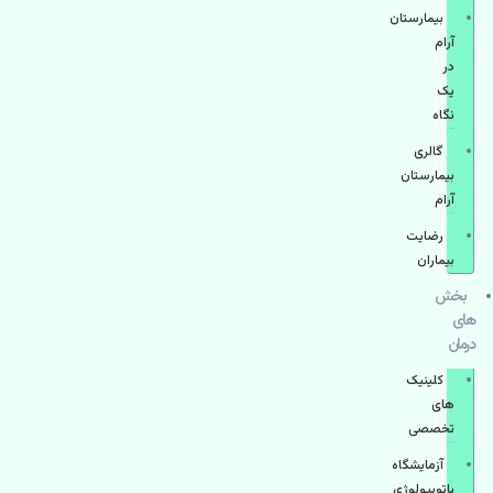
بیمارستان
آرام
در
یک
نگاه
گالری
بیمارستان
آرام
رضایت
بیماران
بخش
های
درمان
کلینیک
های
تخصصی
آزمایشگاه
پاتوبیولوژی