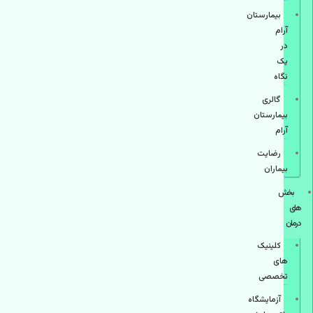
بیمارستان
آرام
در
یک
نگاه
گالری
بیمارستان
آرام
رضایت
بیماران
بخش
های
درمان
کلینیک
های
تخصصی
آزمایشگاه