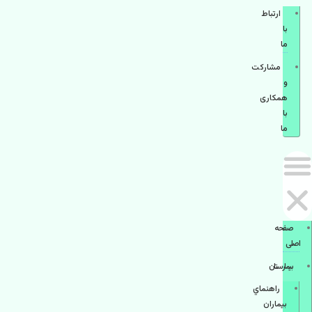
ارتباط
با
ما
مشاركت
و
همكاری
با
ما
صفحه
اصلی
بيمارستان
راهنماي
بیماران