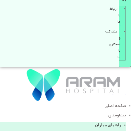
ارتباط
با
ما
مشاركت
و
همكاری
با
ما
صفحه اصلی
بيمارستان
راهنماي بیماران