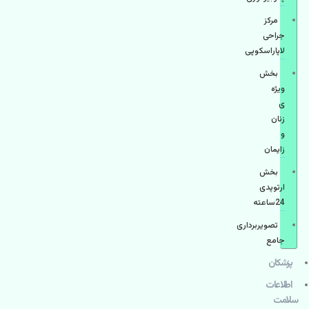
مرکز
جراحی
لاپاراسکوپی
بخش
ویژه
ی
زنان
و
زایمان
بخش
ارتوپدی
24ساعته
تصویربرداری
جامع
پزشكان
اطلاعات
سلامت