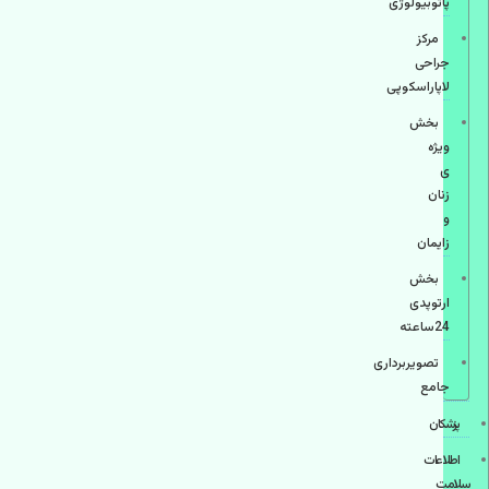
پاتوبیولوژی
مرکز
جراحی
لاپاراسکوپی
بخش
ویژه
ی
زنان
و
زایمان
بخش
ارتوپدی
24ساعته
تصویربرداری
جامع
پزشكان
اطلاعات
سلامت