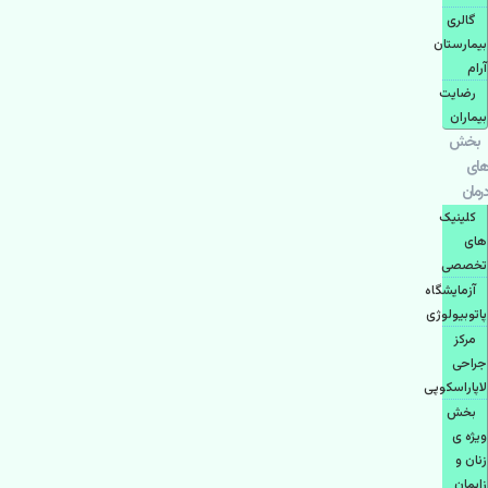
گالری
بیمارستان
آرام
رضایت
بیماران
بخش
های
درمان
کلینیک
های
تخصصی
آزمایشگاه
پاتوبیولوژی
مرکز
جراحی
لاپاراسکوپی
بخش
ویژه ی
زنان و
زایمان