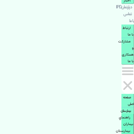
اخبار
دپارتمانIPD
تماس
با ما
ارتباط
با ما
مشاركت
و
همكاری
با ما
صفحه
اصلی
بيمارستان
راهنماي
بیماران
بیمارستان