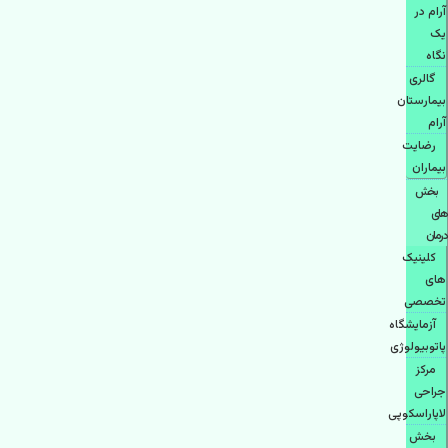
آرام در
یک
نگاه
گالری
بیمارستان
آرام
رضایت
بیماران
بخش
های
درمان
کلینیک
های
تخصصی
آزمایشگاه
پاتوبیولوژی
مرکز
جراحی
لاپاراسکوپی
بخش