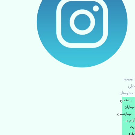
صفحه
اصلی
بيمارستان
راهنماي
بیماران
بیمارستان
آرام در
یک
نگاه