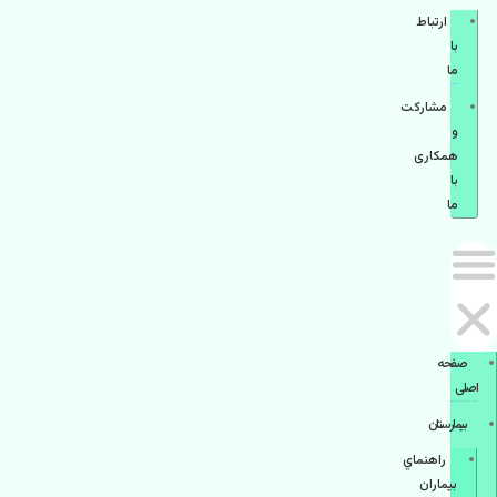
ارتباط
با
ما
مشاركت
و
همكاری
با
ما
صفحه
اصلی
بيمارستان
راهنماي
بیماران