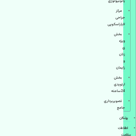
پاتوبیولوژی
مرکز
جراحی
لاپاراسکوپی
بخش
ویژه
ی
زنان
و
زایمان
بخش
ارتوپدی
24ساعته
تصویربرداری
جامع
پزشكان
اطلاعات
سلامت