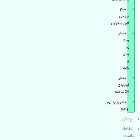
مرکز
جراحی
لاپاراسکوپی
بخش
ویژه
ی
زنان
و
زایمان
بخش
ارتوپدی
24ساعته
تصویربرداری
جامع
پزشكان
اطلاعات
سلامت