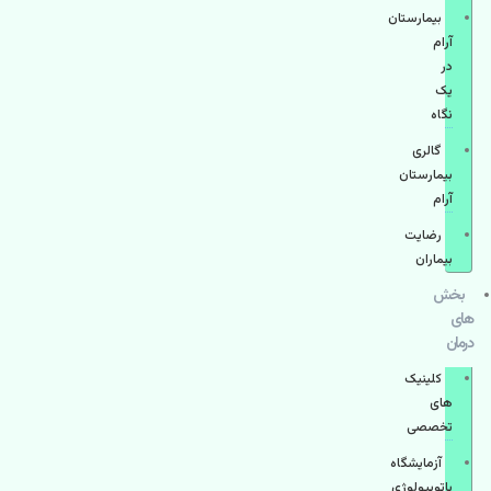
بیمارستان
آرام
در
یک
نگاه
گالری
بیمارستان
آرام
رضایت
بیماران
بخش
های
درمان
کلینیک
های
تخصصی
آزمایشگاه
پاتوبیولوژی