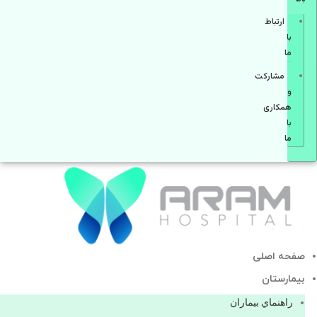
ارتباط
با
ما
مشاركت
و
همكاری
با
ما
صفحه اصلی
بيمارستان
راهنماي بیماران