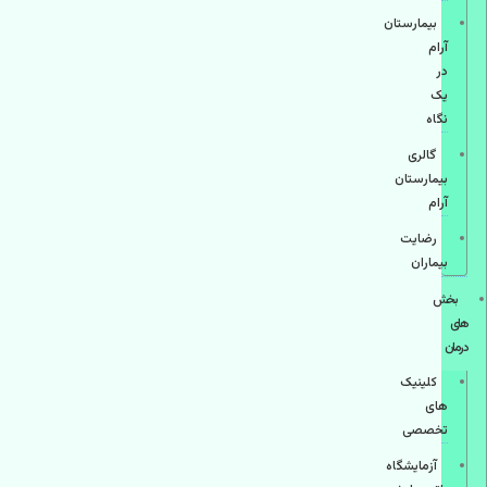
بیمارستان
آرام
در
یک
نگاه
گالری
بیمارستان
آرام
رضایت
بیماران
بخش
های
درمان
کلینیک
های
تخصصی
آزمایشگاه