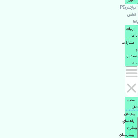
اخبار
دپارتمانIPD
تماس
با ما
ارتباط
با ما
مشاركت
و
همكاری
با ما
صفحه
اصلی
بيمارستان
راهنماي
بیماران
بیمارستان