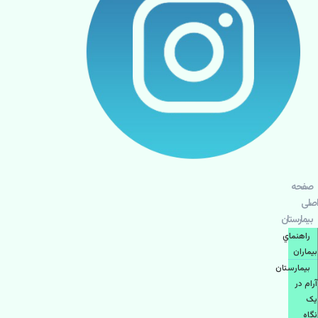
صفحه
اصلی
بيمارستان
راهنماي
بیماران
بیمارستان
آرام در
یک
نگاه