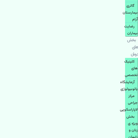
گالری
بیمارستان
آرام
رضایت
بیماران
بخش
های
درمان
کلینیک
های
تخصصی
آزمایشگاه
پاتوبیولوژی
مرکز
جراحی
لاپاراسکوپی
بخش
ویژه ی
زنان و
زایمان