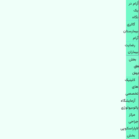
آرام در
یک
نگاه
گالری
بیمارستان
آرام
رضایت
بیماران
بخش
های
درمان
کلینیک
های
تخصصی
آزمایشگاه
پاتوبیولوژی
مرکز
جراحی
لاپاراسکوپی
بخش