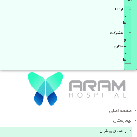
ارتباط
با
ما
مشاركت
و
همكاری
با
ما
صفحه اصلی
بيمارستان
راهنماي بیماران