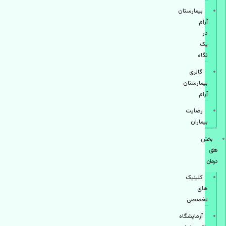
بیمارستان
آرام
در
یک
نگاه
گالری
بیمارستان
آرام
رضایت
بیماران
بخش
های
درمان
کلینیک
های
تخصصی
آزمایشگاه