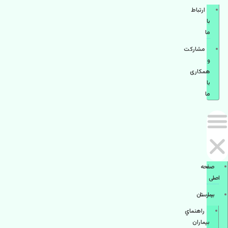
ارتباط
با
ما
مشاركت
و
همكاری
با
ما
صفحه
اصلی
بيمارستان
راهنماي
بیماران