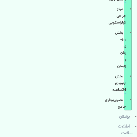
مرکز
جراحی
لاپاراسکوپی
بخش
ویژه
ی
زنان
و
زایمان
بخش
ارتوپدی
24ساعته
تصویربرداری
جامع
پزشكان
اطلاعات
سلامت