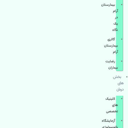
بیمارستان
آرام
در
یک
نگاه
گالری
بیمارستان
آرام
رضایت
بیماران
بخش
های
درمان
کلینیک
های
تخصصی
آزمایشگاه
پاتوبیولوژی