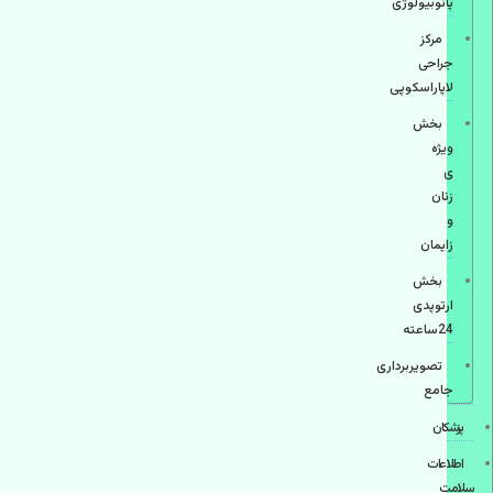
پاتوبیولوژی
مرکز
جراحی
لاپاراسکوپی
بخش
ویژه
ی
زنان
و
زایمان
بخش
ارتوپدی
24ساعته
تصویربرداری
جامع
پزشكان
اطلاعات
سلامت