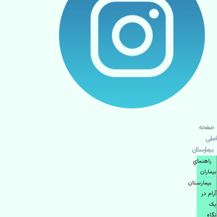
صفحه
اصلی
بيمارستان
راهنماي
بیماران
بیمارستان
آرام در
یک
نگاه