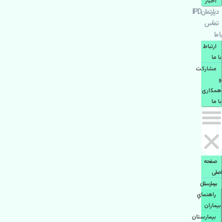
اخبار
دپارتمانIPD
تماس
با ما
ارتباط
با ما
مشاركت
و
همكاری
با ما
صفحه
اصلی
بيمارستان
راهنماي
بیماران
بیمارستان