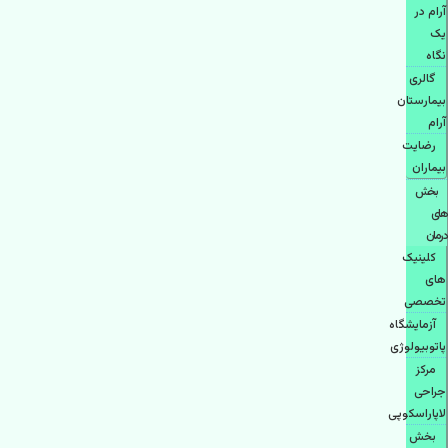
آرام در
یک
نگاه
گالری
بیمارستان
آرام
رضایت
بیماران
بخش
های
درمان
کلینیک
های
تخصصی
آزمایشگاه
پاتوبیولوژی
مرکز
جراحی
لاپاراسکوپی
بخش