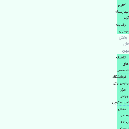
گالری
بیمارستان
آرام
رضایت
بیماران
بخش
های
درمان
کلینیک
های
تخصصی
آزمایشگاه
پاتوبیولوژی
مرکز
جراحی
لاپاراسکوپی
بخش
ویژه ی
زنان و
زایمان