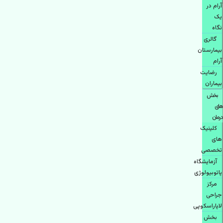
آرام در
یک
نگاه
گالری
بیمارستان
آرام
رضایت
بیماران
بخش
های
درمان
کلینیک
های
تخصصی
آزمایشگاه
پاتوبیولوژی
مرکز
جراحی
لاپاراسکوپی
بخش