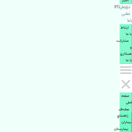
اخبار
دپارتمانIPD
تماس
با ما
ارتباط
با ما
مشاركت
و
همكاری
با ما
صفحه
اصلی
بيمارستان
راهنماي
بیماران
بیمارستان