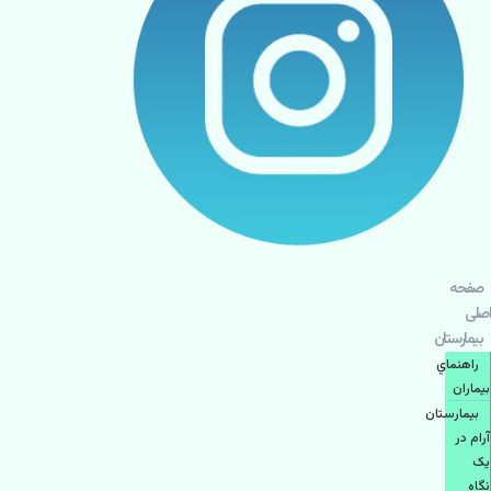
صفحه
اصلی
بيمارستان
راهنماي
بیماران
بیمارستان
آرام در
یک
نگاه