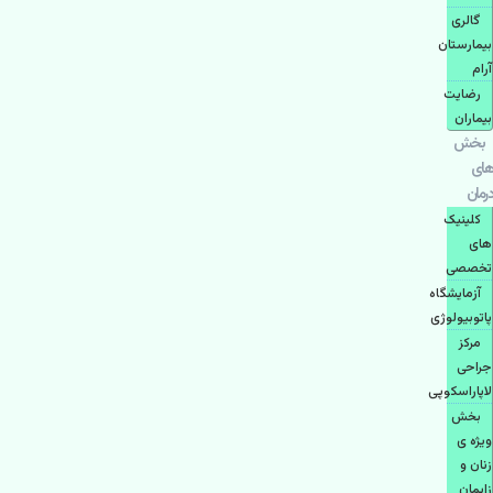
گالری
بیمارستان
آرام
رضایت
بیماران
بخش
های
درمان
کلینیک
های
تخصصی
آزمایشگاه
پاتوبیولوژی
مرکز
جراحی
لاپاراسکوپی
بخش
ویژه ی
زنان و
زایمان