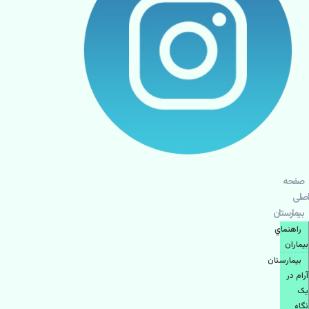
صفحه
اصلی
بيمارستان
راهنماي
بیماران
بیمارستان
آرام در
یک
نگاه