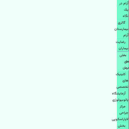
آرام در
یک
نگاه
گالری
بیمارستان
آرام
رضایت
بیماران
بخش
های
درمان
کلینیک
های
تخصصی
آزمایشگاه
پاتوبیولوژی
مرکز
جراحی
لاپاراسکوپی
بخش