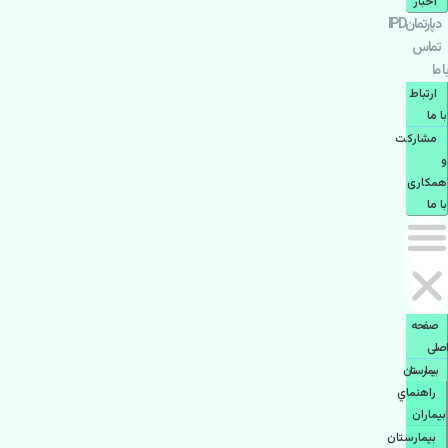
اخبار
دپارتمانIPD
تماس
با ما
ارتباط
با ما
مشاركت
و
همكاری
با ما
صفحه
اصلی
بيمارستان
راهنماي
بیماران
بیمارستان