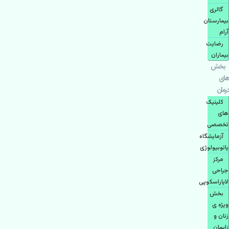
گالری
بیمارستان
آرام
رضایت
بیماران
بخش
های
درمان
کلینیک
های
تخصصی
آزمایشگاه
پاتوبیولوژی
مرکز
جراحی
لاپاراسکوپی
بخش
ویژه ی
زنان و
زایمان