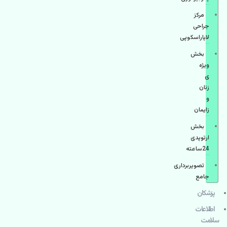
مرکز
جراحی
لاپاراسکوپی
بخش
ویژه
ی
زنان
و
زایمان
بخش
ارتوپدی
24ساعته
تصویربرداری
جامع
پزشكان
اطلاعات
سلامت