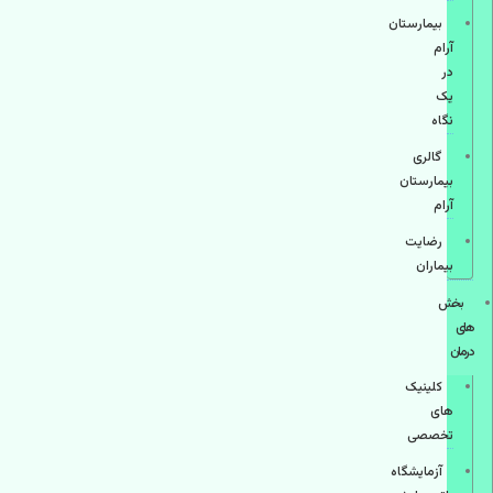
بیمارستان
آرام
در
یک
نگاه
گالری
بیمارستان
آرام
رضایت
بیماران
بخش
های
درمان
کلینیک
های
تخصصی
آزمایشگاه