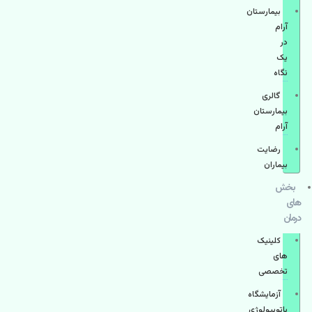
بیمارستان
آرام
در
یک
نگاه
گالری
بیمارستان
آرام
رضایت
بیماران
بخش
های
درمان
کلینیک
های
تخصصی
آزمایشگاه
پاتوبیولوژی