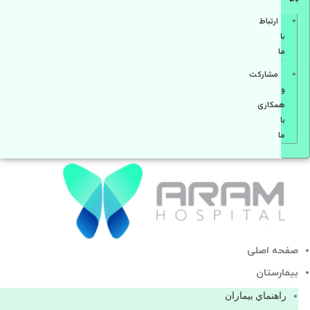
ارتباط
با
ما
مشاركت
و
همكاری
با
ما
صفحه اصلی
بيمارستان
راهنماي بیماران