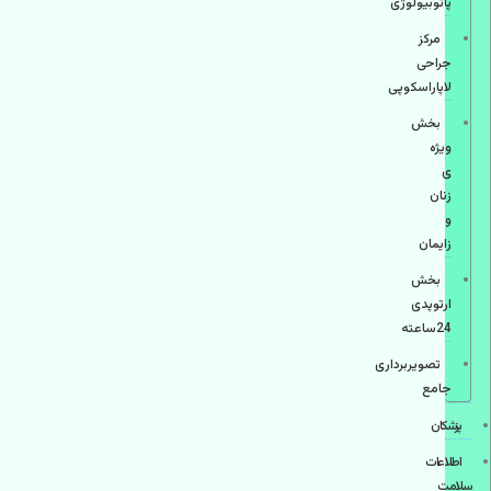
پاتوبیولوژی
مرکز
جراحی
لاپاراسکوپی
بخش
ویژه
ی
زنان
و
زایمان
بخش
ارتوپدی
24ساعته
تصویربرداری
جامع
پزشكان
اطلاعات
سلامت