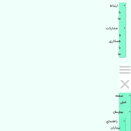
ارتباط
با
ما
مشاركت
و
همكاری
با
ما
صفحه
اصلی
بيمارستان
راهنماي
بیماران