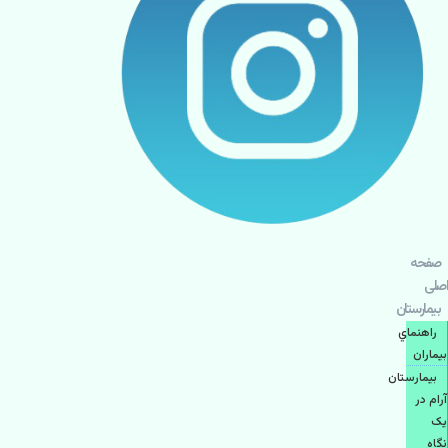
صفحه
اصلی
بيمارستان
راهنماي
بیماران
بیمارستان
آرام در
یک
نگاه