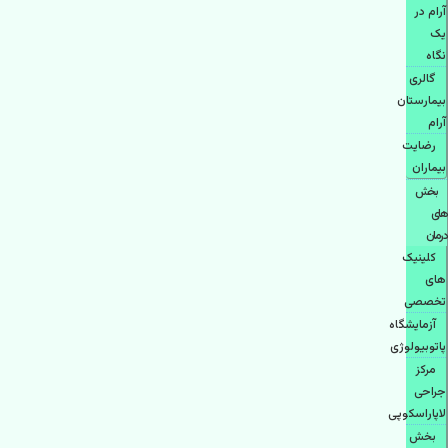
آرام در
یک
نگاه
گالری
بیمارستان
آرام
رضایت
بیماران
بخش
های
درمان
کلینیک
های
تخصصی
آزمایشگاه
پاتوبیولوژی
مرکز
جراحی
لاپاراسکوپی
بخش