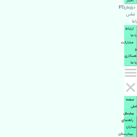
اخبار
دپارتمانIPD
تماس
با ما
ارتباط
با ما
مشاركت
و
همكاری
با ما
صفحه
اصلی
بيمارستان
راهنماي
بیماران
بیمارستان