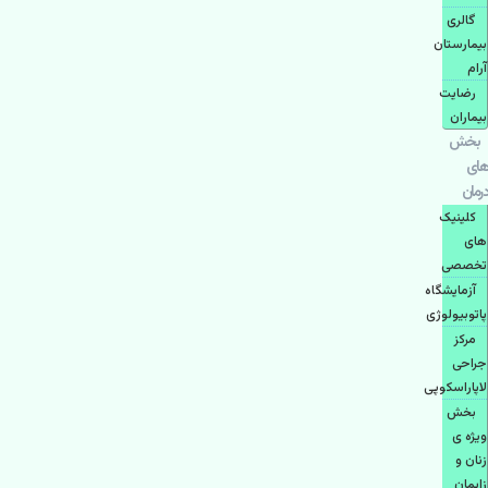
گالری
بیمارستان
آرام
رضایت
بیماران
بخش
های
درمان
کلینیک
های
تخصصی
آزمایشگاه
پاتوبیولوژی
مرکز
جراحی
لاپاراسکوپی
بخش
ویژه ی
زنان و
زایمان