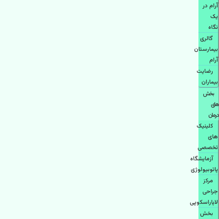
آرام در
یک
نگاه
گالری
بیمارستان
آرام
رضایت
بیماران
بخش
های
درمان
کلینیک
های
تخصصی
آزمایشگاه
پاتوبیولوژی
مرکز
جراحی
لاپاراسکوپی
بخش