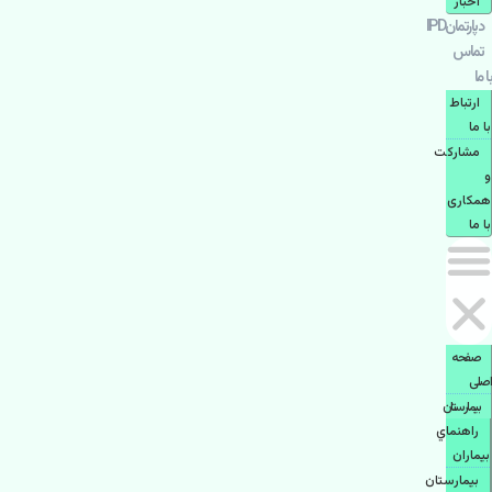
اخبار
دپارتمانIPD
تماس
با ما
ارتباط
با ما
مشاركت
و
همكاری
با ما
صفحه
اصلی
بيمارستان
راهنماي
بیماران
بیمارستان