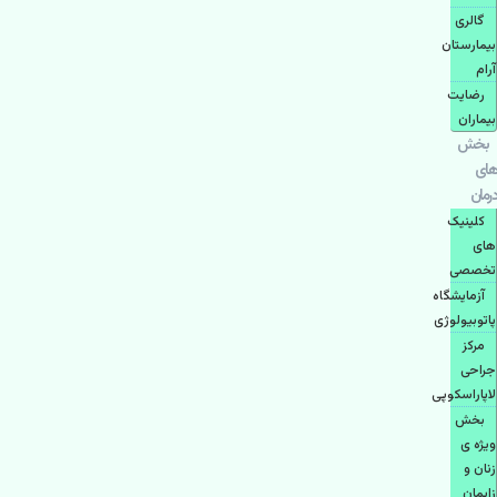
گالری
بیمارستان
آرام
رضایت
بیماران
بخش
های
درمان
کلینیک
های
تخصصی
آزمایشگاه
پاتوبیولوژی
مرکز
جراحی
لاپاراسکوپی
بخش
ویژه ی
زنان و
زایمان