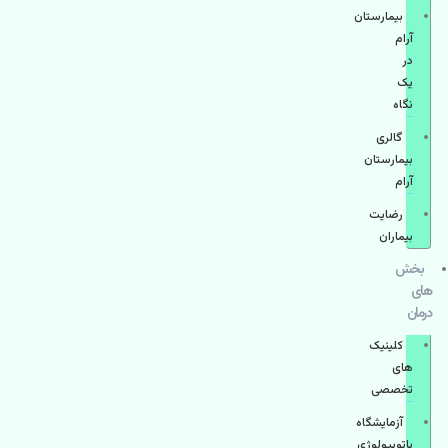
بیمارستان
آرام
در
یک
نگاه
گالری
بیمارستان
آرام
رضایت
بیماران
بخش
های
درمان
کلینیک
های
تخصصی
آزمایشگاه
پاتوبیولوژی