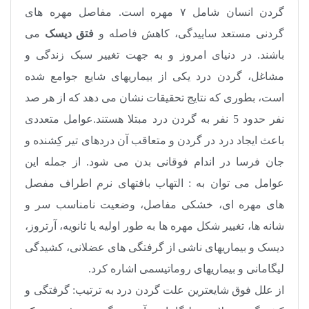
گردن انسان شامل ۷ مهره است. مفاصل مهره های
گردنی مستعد ساییدگی، کاهش فاصله و
فتق دیسک
می
باشند. در دنیای امروز و به جهت تغییر سبک زندگی و
مشاغل، گردن درد یکی از بیماریهای شایع جوامع شده
است، بطوری که نتایج تحقیقات نشان می دهد که از هر صد
نفر حدود 5 نفر به گردن درد مبتلا هستند.عوامل متعددی
باعث ایجاد درد در گردن و متعاقب آن دردهای تیر کِشنده و
جان فرسا در اندام فوقانی بدن می شود. از جمله این
عوامل می توان به : التهاب بافتهای نرم اطراف مفصل
های مهره ای، خشکی مفاصل، وضعیت نامناسب سر و
شانه ها، تغییر شکل مهره ها به طور اولیه یا ثانویه، آرتروز،
دیسک و بیماریهای ناشی از گرفتگی های عضلانی، کشیدگی
لیگامانی و بیماریهای روماتیسمی اشاره کرد.
از علل فوق شایعترین علت گردن درد به ترتیب: گرفتگی و