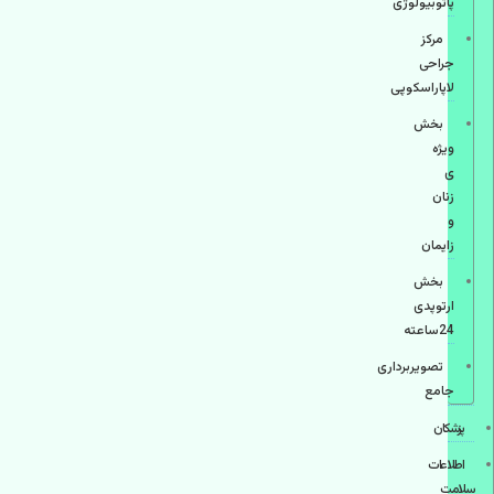
پاتوبیولوژی
مرکز
جراحی
لاپاراسکوپی
بخش
ویژه
ی
زنان
و
زایمان
بخش
ارتوپدی
24ساعته
تصویربرداری
جامع
پزشكان
اطلاعات
سلامت