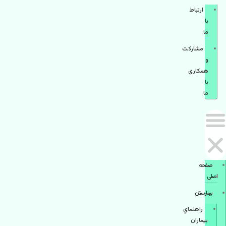
ارتباط
با
ما
مشاركت
و
همكاری
با
ما
صفحه
اصلی
بيمارستان
راهنماي
بیماران