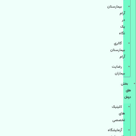
بیمارستان
آرام
در
یک
نگاه
گالری
بیمارستان
آرام
رضایت
بیماران
بخش
های
درمان
کلینیک
های
تخصصی
آزمایشگاه