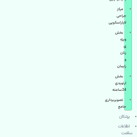
مرکز
جراحی
لاپاراسکوپی
بخش
ویژه
ی
زنان
و
زایمان
بخش
ارتوپدی
24ساعته
تصویربرداری
جامع
پزشكان
اطلاعات
سلامت