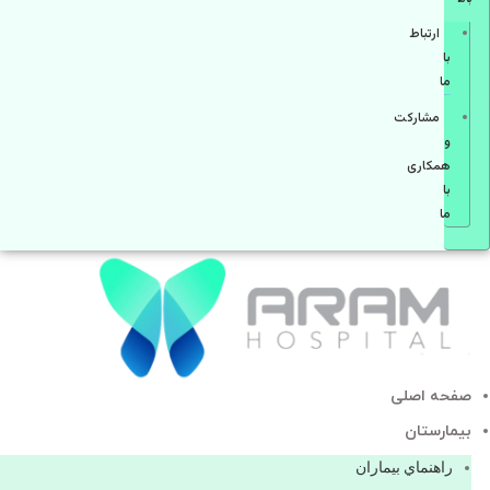
ارتباط
با
ما
مشاركت
و
همكاری
با
ما
صفحه اصلی
بيمارستان
راهنماي بیماران