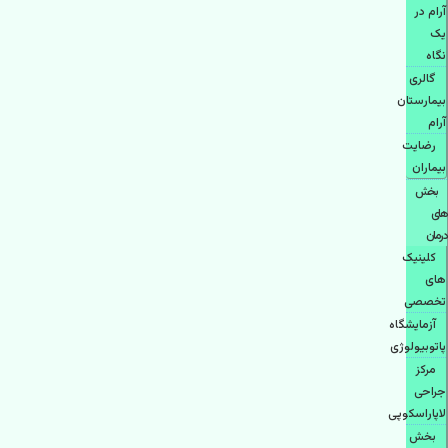
آرام در
یک
نگاه
گالری
بیمارستان
آرام
رضایت
بیماران
بخش
های
درمان
کلینیک
های
تخصصی
آزمایشگاه
پاتوبیولوژی
مرکز
جراحی
لاپاراسکوپی
بخش