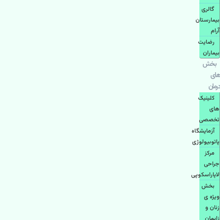
گالری
بیمارستان
آرام
رضایت
بیماران
بخش
های
درمان
کلینیک
های
تخصصی
آزمایشگاه
پاتوبیولوژی
مرکز
جراحی
لاپاراسکوپی
بخش
ویژه ی
زنان و
زایمان