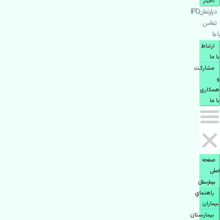
اخبار
دپارتمانIPD
تماس
با ما
ارتباط
با ما
مشاركت
و
همكاری
با ما
صفحه
اصلی
بيمارستان
راهنماي
بیماران
بیمارستان