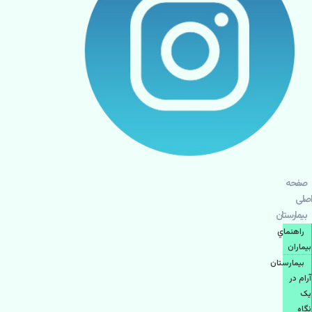
صفحه
اصلی
بيمارستان
راهنماي
بیماران
بیمارستان
آرام در
یک
نگاه