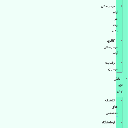
بیمارستان
آرام
در
یک
نگاه
گالری
بیمارستان
آرام
رضایت
بیماران
بخش
های
درمان
کلینیک
های
تخصصی
آزمایشگاه