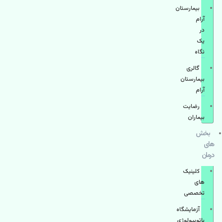
بیمارستان
آرام
در
یک
نگاه
گالری
بیمارستان
آرام
رضایت
بیماران
بخش
های
درمان
کلینیک
های
تخصصی
آزمایشگاه
پاتوبیولوژی