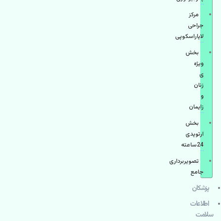
مرکز
جراحی
لاپاراسکوپی
بخش
ویژه
ی
زنان
و
زایمان
بخش
ارتوپدی
24ساعته
تصویربرداری
جامع
پزشكان
اطلاعات
سلامت