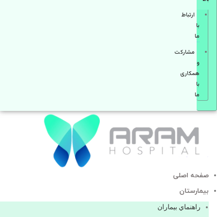
ارتباط
با
ما
مشاركت
و
همكاری
با
ما
صفحه اصلی
بيمارستان
راهنماي بیماران