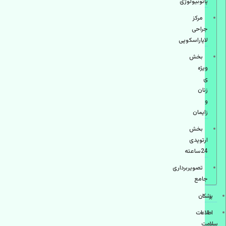
پاتوبیولوژی
مرکز
جراحی
لاپاراسکوپی
بخش
ویژه
ی
زنان
و
زایمان
بخش
ارتوپدی
24ساعته
تصویربرداری
جامع
پزشكان
اطلاعات
سلامت