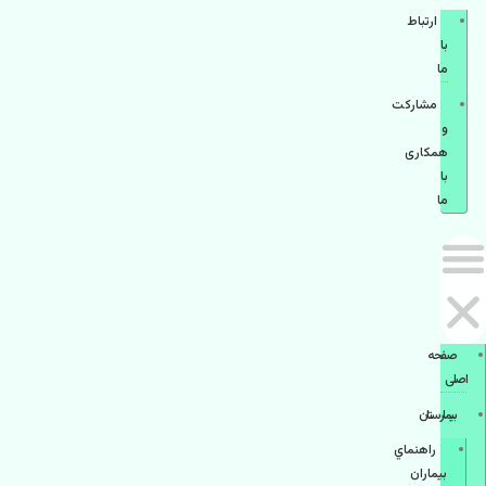
ارتباط
با
ما
مشاركت
و
همكاری
با
ما
صفحه
اصلی
بيمارستان
راهنماي
بیماران