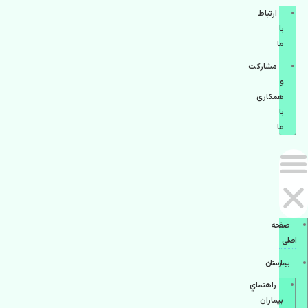
ارتباط
با
ما
مشاركت
و
همكاری
با
ما
صفحه
اصلی
بيمارستان
راهنماي
بیماران