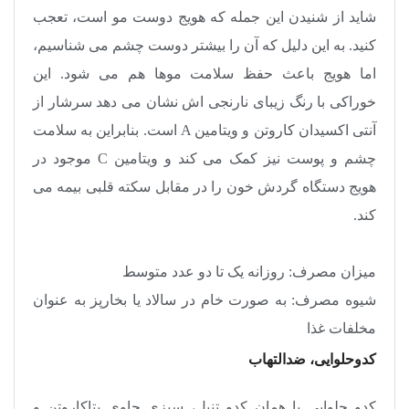
شاید از شنیدن این جمله که هویج دوست مو است، تعجب
کنید. به این دلیل که آن را بیشتر دوست چشم می شناسیم،
اما هویج باعث حفظ سلامت موها هم می شود. این
خوراکی با رنگ زیبای نارنجی اش نشان می دهد سرشار از
آنتی اکسیدان کاروتن و ویتامین
A
است. بنابراین به سلامت
چشم و پوست نیز کمک می کند و ویتامین
C
موجود در
هویج دستگاه گردش خون را در مقابل سکته قلبی بیمه می
کند
.
میزان مصرف: روزانه یک تا دو عدد متوسط
شیوه مصرف: به صورت خام در سالاد یا بخارپز به عنوان
مخلفات غذا
کدوحلوایی، ضدالتهاب
کدو حلوایی یا همان کدو تنبل، سبزی حاوی بتاکاروتن و