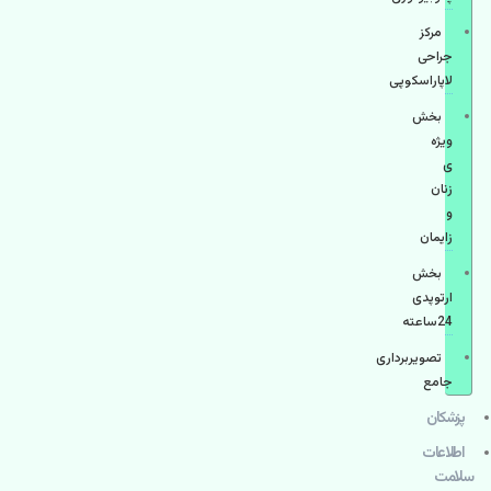
مرکز
جراحی
لاپاراسکوپی
بخش
ویژه
ی
زنان
و
زایمان
بخش
ارتوپدی
24ساعته
تصویربرداری
جامع
پزشكان
اطلاعات
سلامت