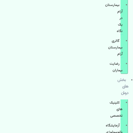
بیمارستان
آرام
در
یک
نگاه
گالری
بیمارستان
آرام
رضایت
بیماران
بخش
های
درمان
کلینیک
های
تخصصی
آزمایشگاه
پاتوبیولوژی