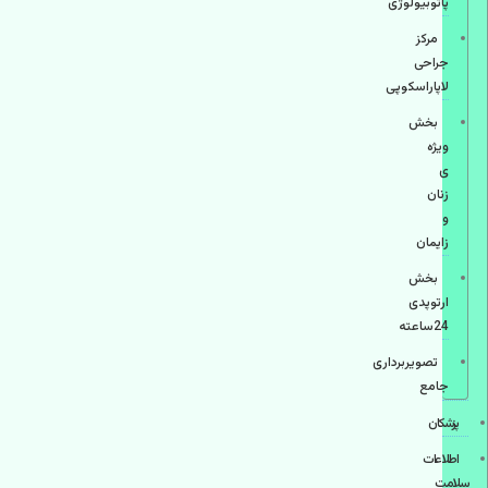
پاتوبیولوژی
مرکز
جراحی
لاپاراسکوپی
بخش
ویژه
ی
زنان
و
زایمان
بخش
ارتوپدی
24ساعته
تصویربرداری
جامع
پزشكان
اطلاعات
سلامت