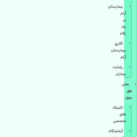
بیمارستان
آرام
در
یک
نگاه
گالری
بیمارستان
آرام
رضایت
بیماران
بخش
های
درمان
کلینیک
های
تخصصی
آزمایشگاه