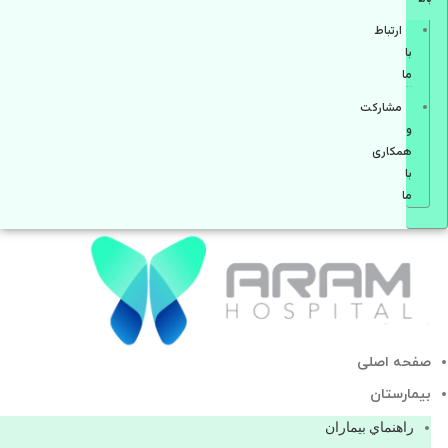
ارتباط
با
ما
مشاركت
و
همكاری
با
ما
صفحه اصلی
بيمارستان
راهنماي بیماران