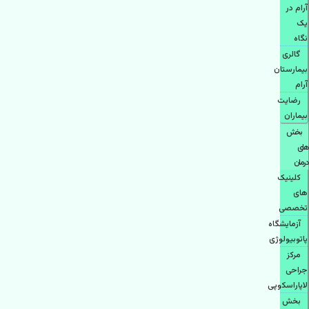
آرام در
یک
نگاه
گالری
بیمارستان
آرام
رضایت
بیماران
بخش
های
درمان
کلینیک
های
تخصصی
آزمایشگاه
پاتوبیولوژی
مرکز
جراحی
لاپاراسکوپی
بخش