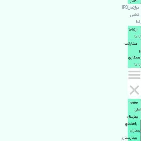
اخبار
دپارتمانIPD
تماس
با ما
ارتباط
با ما
مشاركت
و
همكاری
با ما
صفحه
اصلی
بيمارستان
راهنماي
بیماران
بیمارستان