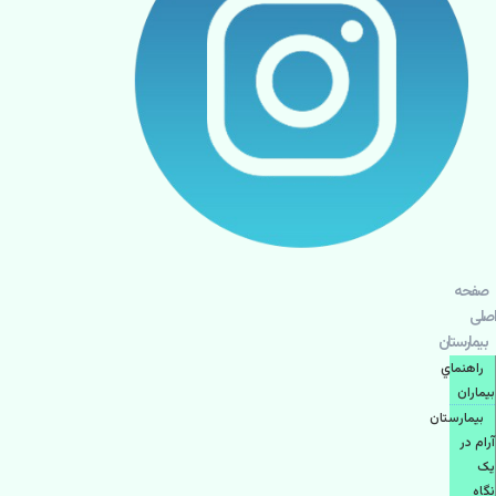
صفحه
اصلی
بيمارستان
راهنماي
بیماران
بیمارستان
آرام در
یک
نگاه