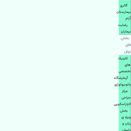
گالری
بیمارستان
آرام
رضایت
بیماران
بخش
های
درمان
کلینیک
های
تخصصی
آزمایشگاه
پاتوبیولوژی
مرکز
جراحی
لاپاراسکوپی
بخش
ویژه ی
زنان و
زایمان