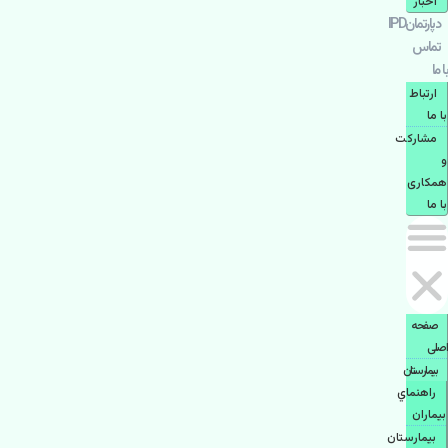
اخبار
دپارتمانIPD
تماس
با ما
ارتباط
با ما
مشاركت
و
همكاری
با ما
صفحه
اصلی
بيمارستان
راهنماي
بیماران
بیمارستان