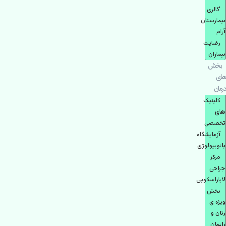
گالری
بیمارستان
آرام
رضایت
بیماران
بخش
های
درمان
کلینیک
های
تخصصی
آزمایشگاه
پاتوبیولوژی
مرکز
جراحی
لاپاراسکوپی
بخش
ویژه ی
زنان و
زایمان