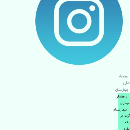
صفحه
اصلی
بيمارستان
راهنماي
بیماران
بیمارستان
آرام در
یک
نگاه