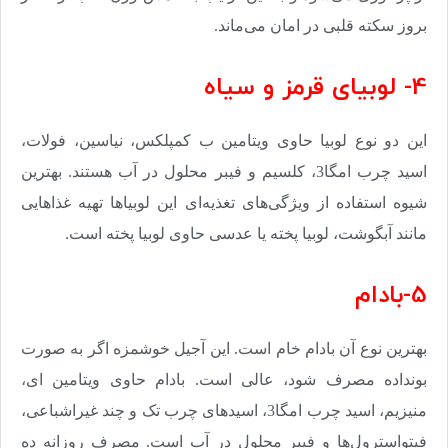
بروز سکته قلبی در امان می‌ماند
.
4- لوبیای قرمز و سیاه
این دو نوع لوبیا حاوی ویتامین ب کمپلکس، نیاسین، فولات،
اسید چرب امگا3، کلسیم و فیبر محلول در آب هستند. بهترین
شیوه استفاده از ویژگی‌های تغذیه‌ای این لوبیاها تهیه غذاهایی
مانند آبگوشت، لوبیا پخته یا عدسی حاوی لوبیا پخته است
.
5-بادام
بهترین نوع آن بادام خام است. این آجیل خوشمزه اگر به صورت
بونداده مصرف شود، عالی است. بادام حاوی ویتامین ای،
منیزیم، اسید چرب امگا3، اسیدهای چرب تک و چند غیراشباعی،
فیتواسترول‌ها و فیبر محلول در آب است. مصرف روزانه ده