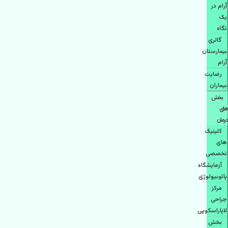
آرام در
یک
نگاه
گالری
بیمارستان
آرام
رضایت
بیماران
بخش
های
درمان
کلینیک
های
تخصصی
آزمایشگاه
پاتوبیولوژی
مرکز
جراحی
لاپاراسکوپی
بخش