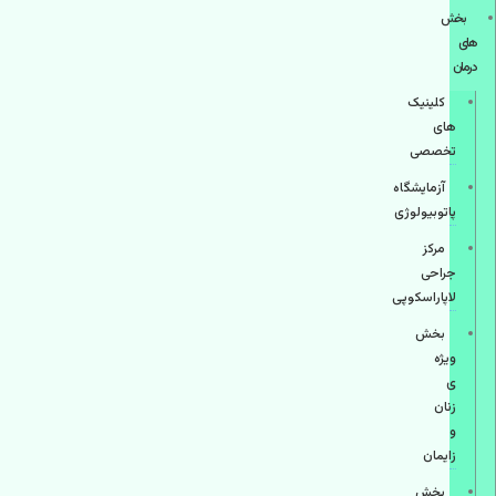
بخش
های
درمان
کلینیک
های
تخصصی
آزمایشگاه
پاتوبیولوژی
مرکز
جراحی
لاپاراسکوپی
بخش
ویژه
ی
زنان
و
زایمان
بخش