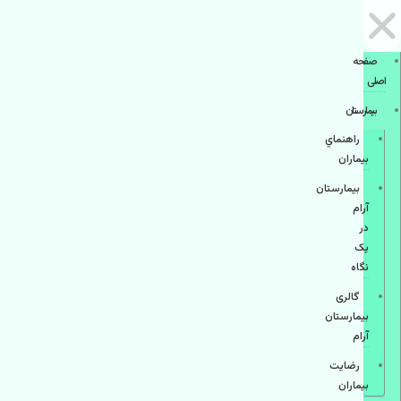
صفحه
اصلی
بيمارستان
راهنماي
بیماران
بیمارستان
آرام
در
یک
نگاه
گالری
بیمارستان
آرام
رضایت
بیماران