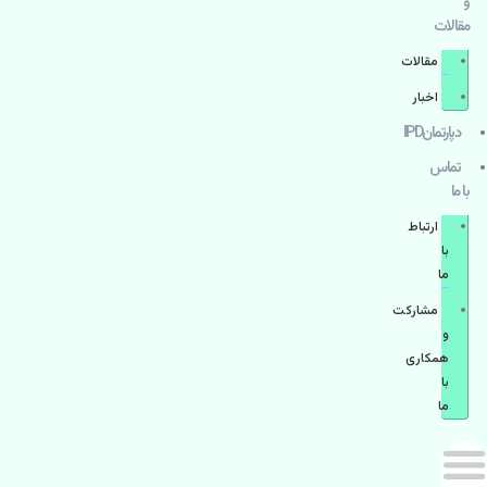
و
مقالات
مقالات
اخبار
دپارتمانIPD
تماس
با ما
ارتباط
با
ما
مشاركت
و
همكاری
با
ما