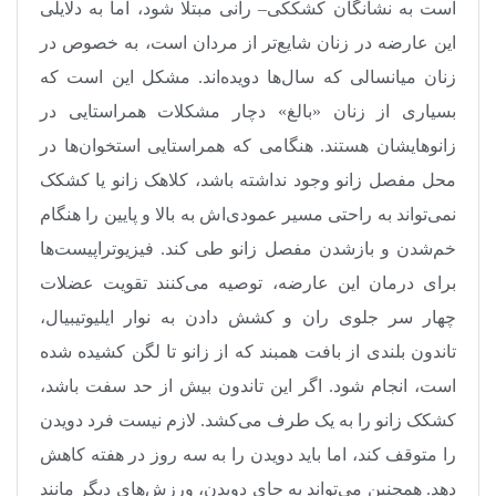
است به نشانگان کشککی‌– رانی مبتلا شود، اما به دلایلی
این عارضه در زنان شایع‌تر از مردان است، به خصوص در
زنان میانسالی که سال‌ها دویده‌اند. مشکل این است که
بسیاری از زنان «بالغ» دچار مشکلات همراستایی در
زانوهایشان هستند. هنگامی که همراستایی استخوان‌ها در
محل مفصل زانو وجود نداشته باشد، کلاهک زانو یا کشکک
نمی‌تواند به راحتی مسیر عمودی‌اش به بالا و پایین را هنگام
خم‌شدن و باز‌شدن مفصل زانو طی کند. فیزیوتراپیست‌ها
برای درمان این عارضه، توصیه می‌‌کنند تقویت عضلات
چهار سر جلوی ران و کشش دادن به نوار ایلیوتیبیال،
تاندون بلندی از بافت همبند که از زانو تا لگن کشیده شده
است، انجام شود. اگر این تاندون بیش از حد سفت باشد،
کشکک زانو را به یک طرف می‌کشد. لازم نیست فرد دویدن
را متوقف کند، اما باید دویدن را به سه روز در هفته کاهش
دهد. همچنین می‌تواند به جای دویدن، ورزش‌های دیگر مانند