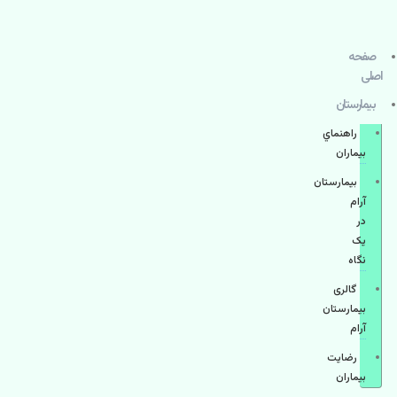
صفحه
اصلی
بيمارستان
راهنماي
بیماران
بیمارستان
آرام
در
یک
نگاه
گالری
بیمارستان
آرام
رضایت
بیماران