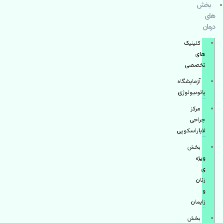
بخش
های
درمان
کلینیک
های
تخصصی
آزمایشگاه
پاتوبیولوژی
مرکز
جراحی
لاپاراسکوپی
بخش
ویژه
ی
زنان
و
زایمان
بخش