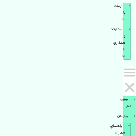
ارتباط
با
ما
مشاركت
و
همكاری
با
ما
صفحه
اصلی
بيمارستان
راهنماي
بیماران