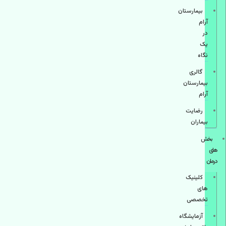
بیمارستان
آرام
در
یک
نگاه
گالری
بیمارستان
آرام
رضایت
بیماران
بخش
های
درمان
کلینیک
های
تخصصی
آزمایشگاه