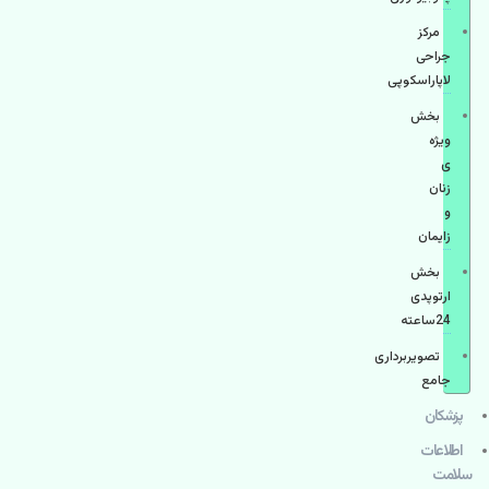
مرکز
جراحی
لاپاراسکوپی
بخش
ویژه
ی
زنان
و
زایمان
بخش
ارتوپدی
24ساعته
تصویربرداری
جامع
پزشكان
اطلاعات
سلامت