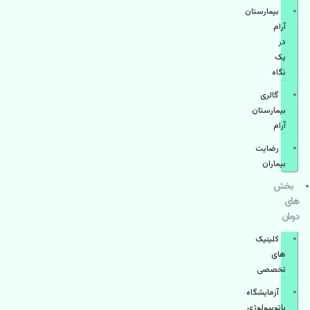
بیمارستان
آرام
در
یک
نگاه
گالری
بیمارستان
آرام
رضایت
بیماران
بخش
های
درمان
کلینیک
های
تخصصی
آزمایشگاه
پاتوبیولوژی