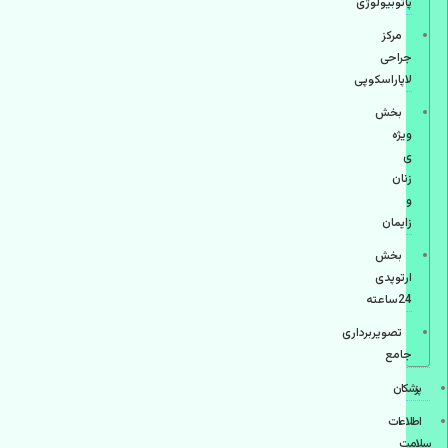
پاتوبیولوژی
مرکز
جراحی
لاپاراسکوپی
بخش
ویژه
ی
زنان
و
زایمان
بخش
ارتوپدی
24ساعته
تصویربرداری
جامع
پزشكان
اطلاعات
سلامت