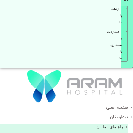
ارتباط
با
ما
مشاركت
و
همكاری
با
ما
صفحه اصلی
بيمارستان
راهنماي بیماران