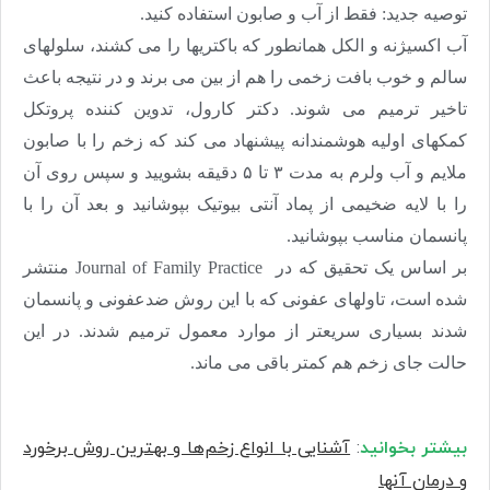
توصیه جدید: فقط از آب و صابون استفاده کنید
.
آب اکسیژنه و الکل همانطور که باکتریها را می کشند، سلولهای
سالم و خوب بافت زخمی را هم از بین می برند و در نتیجه باعث
تاخیر ترمیم می شوند. دکتر کارول، تدوین کننده پروتکل
کمکهای اولیه هوشمندانه پیشنهاد می کند که زخم را با صابون
ملایم و آب ولرم به مدت ۳ تا ۵ دقیقه بشویید و سپس روی آن
را با لایه ضخیمی از پماد آنتی بیوتیک بپوشانید و بعد آن را با
پانسمان مناسب بپوشانید
.
بر اساس یک تحقیق که در
Journal of Family Practice
منتشر
شده است، تاولهای عفونی که با این روش ضدعفونی و پانسمان
شدند بسیاری سریعتر از موارد معمول ترمیم شدند. در این
حالت جای زخم هم کمتر باقی می ماند.
بیشتر بخوانید
:
آشنایی با انواع زخم‌ها و بهترین روش برخورد
و درمان آنها