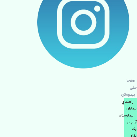
صفحه
اصلی
بيمارستان
راهنماي
بیماران
بیمارستان
آرام در
یک
نگاه