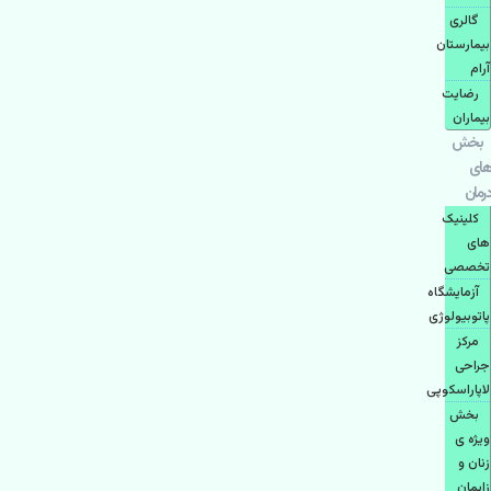
گالری
بیمارستان
آرام
رضایت
بیماران
بخش
های
درمان
کلینیک
های
تخصصی
آزمایشگاه
پاتوبیولوژی
مرکز
جراحی
لاپاراسکوپی
بخش
ویژه ی
زنان و
زایمان