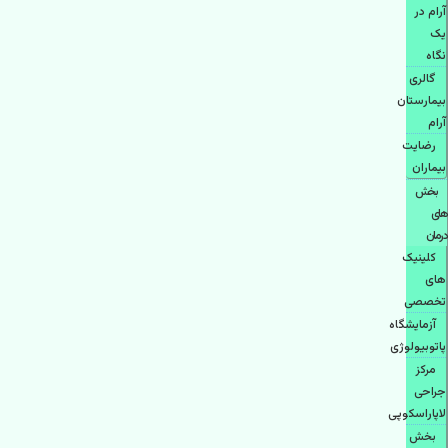
آرام در
یک
نگاه
گالری
بیمارستان
آرام
رضایت
بیماران
بخش
های
درمان
کلینیک
های
تخصصی
آزمایشگاه
پاتوبیولوژی
مرکز
جراحی
لاپاراسکوپی
بخش