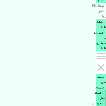
اخبار
دپارتمانIPD
تماس
با ما
ارتباط
با ما
مشاركت
و
همكاری
با ما
صفحه
اصلی
بيمارستان
راهنماي
بیماران
بیمارستان