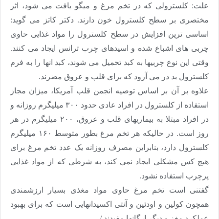
علت: کلسترولی که در تخم مرغ و میگو یافت می شود، اثر
مختصری بر سطح کلسترول خون دارند. دکتر کاتز می گوید:
اساسی ترین افزایش در سطح کلسترول را مواد غذایی حاوی
چربی های اشباع شده و اسیدهای چرب ترانس ایجاد می کنند.
وقتی این نوع چربیها به کبد تحمیل می شوند، کبد انها را به فرم
کلسترول بد در می آرود که برای قلب و عروق مضرند
.
علاوه بر آن بر اساس توصیه انجمن قلب آمریکا، میزان مجاز
استفاده از کلسترول در افراد عادی حدود ۳۰۰ میلیگرم روزانه و
در افراد مبتلا به بیماریهای قلب و عروق، ۲۰۰ میلیگرم در هر
روز است. در حالیکه هر تخم مرغ بطور متوسط ۱۶۰ میلیگرم
کلسترول دارد، بنابراین مصرف روزانه یک عدد تخم مرغ برای
هیچ کس مشکلی ایجاد نمی کند، به شرطی که از مواد غذایی
پرچرب استفاده نشود
.
گفتنی است تخم مرغ حاوی مواد مغذی بسیار ارزشمندی
همچون کولین و اودئین و آنتی اکسیدانهایی است که برای بهبود
عملکرد مغز و دیگر ارگانها مفیدند./