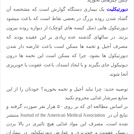
دیورتیکلیت
یک بیماری دستگاه گوارش است که مشخصه آن
گشاد شدن روده بزرگ در بعضی نقاط است که باعث میشود
دیورتیکول هایی (مثل کیسه های کوچک) از دیواره روده بیرون
بزنند. در سالهای گذشته عده زیادی بر این عقیده بودند که
مصرف آجیل و تخمه ها ممکن است باعث عارضه دار شدن
دیورتیکول ها بشود. چرا که ممکن است این تخمه ها درون
دیوتیکول جای بگیرند و با ایجاد انسداد، باعث عفونت یا خونریزی
آنجا شوند
.
توصیه جدید: چرا نباید آجیل و تخمه بخورید؟ خودتان را از این
منابع سرشار غذایی محروم نکنید
بر اساس مطالعه ای که بر روی ۵۰ هزار نفر صورت گرفته و
نتایج آن در
Journal of the American Medical Association
منتشر
شده است، مصرف این مواد غذایی هیچ تاثیری در بالا بردن
ریسک عفونت و خونریزی و عوارض دیورتیکولوز در بیماران