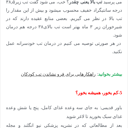
می پرسید
تب بالا یعنی چقدر
؟ خب، می شود گفت تب زیر۳۸٫۵
درجه سانتیگراد خفیف محسوب میشود و بیش از این مقدار را
تب بالا در نظر می گیریم. بعضی منابع عقیده دارند که در
شیرخوران زیر ۳ ماه بهتر است تب بالای۳۸ درجه هم درمان
شود
.
در هر صورتی توصیه می کنیم در درمان تب خودسرانه عمل
نکنید.
بیشتر بخوانید
:
راهکارهایی برای فرو نشاندن تب کودکان
5-کم بخور، همیشه بخور؟
باور قدیمی: به جای سه وعده غذای کامل، پنج یا شش وعده
غذای سبک بخورید تا لاغر شوید
بعد از مطالعاتی که در نشریه پزشکی نیو انگلند و مجله