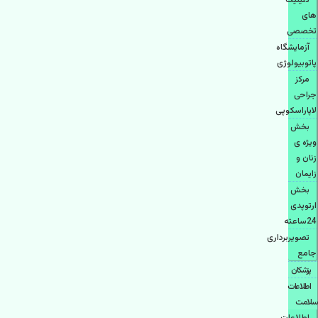
کلینیک
های
تخصصی
آزمایشگاه
پاتوبیولوژی
مرکز
جراحی
لاپاراسکوپی
بخش
ویژه ی
زنان و
زایمان
بخش
ارتوپدی
24ساعته
تصویربرداری
جامع
پزشكان
اطلاعات
سلامت