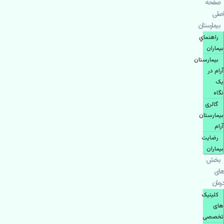
صفحه
اصلی
بيمارستان
راهنماي
بیماران
بیمارستان
آرام در
یک
نگاه
گالری
بیمارستان
آرام
رضایت
بیماران
بخش
های
درمان
کلینیک
های
تخصصی