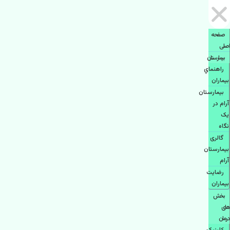
صفحه
اصلی
بيمارستان
راهنماي
بیماران
بیمارستان
آرام در
یک
نگاه
گالری
بیمارستان
آرام
رضایت
بیماران
بخش
های
درمان