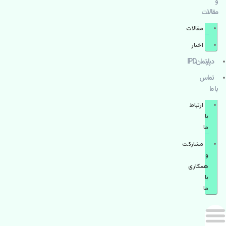
و
مقالات
مقالات
اخبار
دپارتمانIPD
تماس
با ما
ارتباط
با
ما
مشاركت
و
همكاری
با
ما