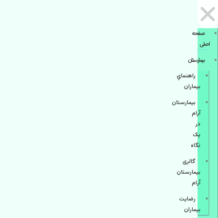
صفحه
اصلی
بيمارستان
راهنماي
بیماران
بیمارستان
آرام
در
یک
نگاه
گالری
بیمارستان
آرام
رضایت
بیماران