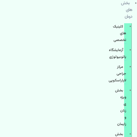
بخش
های
درمان
کلینیک
های
تخصصی
آزمایشگاه
پاتوبیولوژی
مرکز
جراحی
لاپاراسکوپی
بخش
ویژه
ی
زنان
و
زایمان
بخش