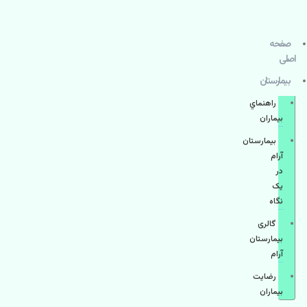
صفحه
اصلی
بيمارستان
راهنماي
بیماران
بیمارستان
آرام
در
یک
نگاه
گالری
بیمارستان
آرام
رضایت
بیماران