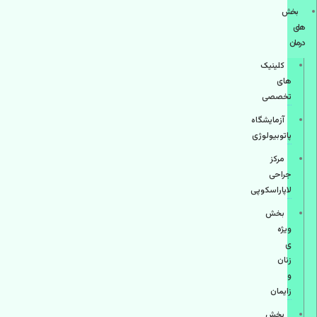
بخش
های
درمان
کلینیک
های
تخصصی
آزمایشگاه
پاتوبیولوژی
مرکز
جراحی
لاپاراسکوپی
بخش
ویژه
ی
زنان
و
زایمان
بخش