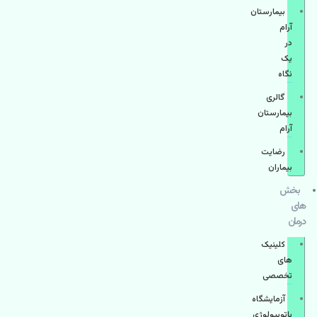
بیمارستان
آرام
در
یک
نگاه
گالری
بیمارستان
آرام
رضایت
بیماران
بخش
های
درمان
کلینیک
های
تخصصی
آزمایشگاه
پاتوبیولوژی