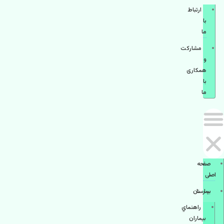
ارتباط
با
ما
مشاركت
و
همكاری
با
ما
صفحه
اصلی
بيمارستان
راهنماي
بیماران