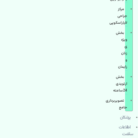
مرکز
جراحی
لاپاراسکوپی
بخش
ویژه
ی
زنان
و
زایمان
بخش
ارتوپدی
24ساعته
تصویربرداری
جامع
پزشكان
اطلاعات
سلامت