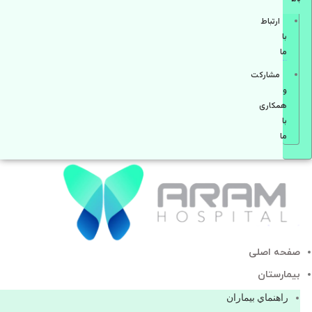
ارتباط
با
ما
مشاركت
و
همكاری
با
ما
صفحه اصلی
بيمارستان
راهنماي بیماران