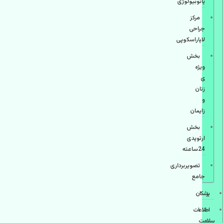
پاتوبیولوژی
مرکز
جراحی
لاپاراسکوپی
بخش
ویژه
ی
زنان
و
زایمان
بخش
ارتوپدی
24ساعته
تصویربرداری
جامع
پزشكان
اطلاعات
سلامت