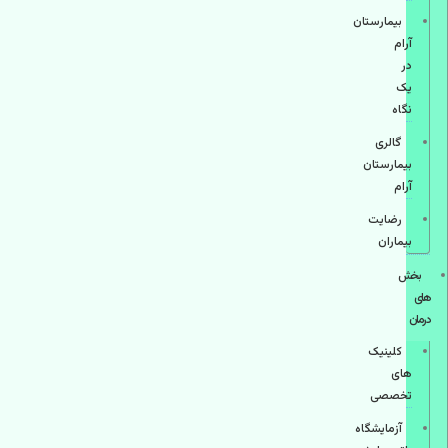
بیمارستان
آرام
در
یک
نگاه
گالری
بیمارستان
آرام
رضایت
بیماران
بخش
های
درمان
کلینیک
های
تخصصی
آزمایشگاه