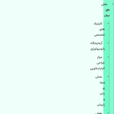
بخش
های
درمان
کلینیک
های
تخصصی
آزمایشگاه
پاتوبیولوژی
مرکز
جراحی
لاپاراسکوپی
بخش
ویژه
ی
زنان
و
زایمان
بخش