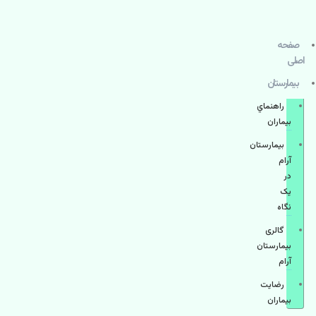
صفحه
اصلی
بيمارستان
راهنماي
بیماران
بیمارستان
آرام
در
یک
نگاه
گالری
بیمارستان
آرام
رضایت
بیماران