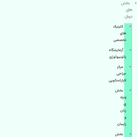
بخش
های
درمان
کلینیک
های
تخصصی
آزمایشگاه
پاتوبیولوژی
مرکز
جراحی
لاپاراسکوپی
بخش
ویژه
ی
زنان
و
زایمان
بخش