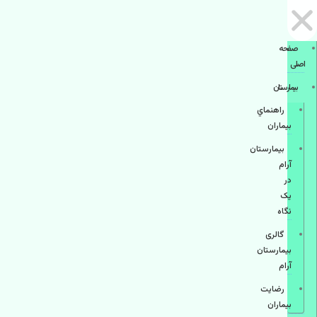
صفحه
اصلی
بيمارستان
راهنماي
بیماران
بیمارستان
آرام
در
یک
نگاه
گالری
بیمارستان
آرام
رضایت
بیماران