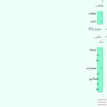
و
مقالات
مقالات
اخبار
دپارتمانIPD
تماس
با ما
ارتباط
با
ما
مشاركت
و
همكاری
با
ما