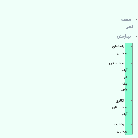
صفحه
اصلی
بيمارستان
راهنماي
بیماران
بیمارستان
آرام
در
یک
نگاه
گالری
بیمارستان
آرام
رضایت
بیماران