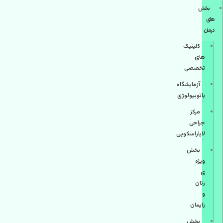
بخش
های
درمان
کلینیک
های
تخصصی
آزمایشگاه
پاتوبیولوژی
مرکز
جراحی
لاپاراسکوپی
بخش
ویژه
ی
زنان
و
زایمان
بخش