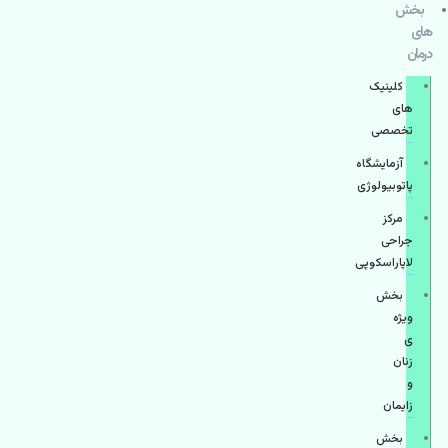
بخش
های
درمان
کلینیک
های
تخصصی
آزمایشگاه
پاتوبیولوژی
مرکز
جراحی
لاپاراسکوپی
بخش
ویژه
ی
زنان
و
زایمان
بخش