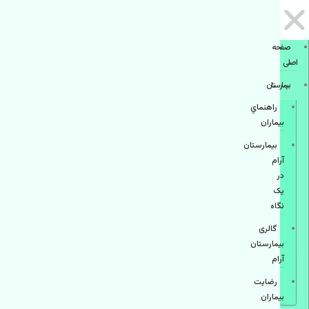
صفحه
اصلی
بيمارستان
راهنماي
بیماران
بیمارستان
آرام
در
یک
نگاه
گالری
بیمارستان
آرام
رضایت
بیماران