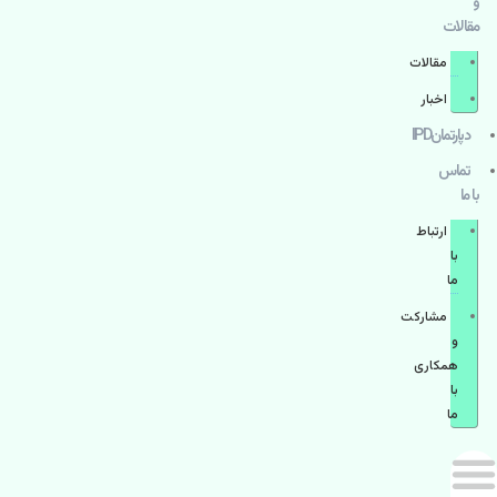
و
مقالات
مقالات
اخبار
دپارتمانIPD
تماس
با ما
ارتباط
با
ما
مشاركت
و
همكاری
با
ما