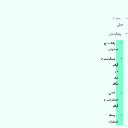
صفحه
اصلی
بيمارستان
راهنماي
بیماران
بیمارستان
آرام
در
یک
نگاه
گالری
بیمارستان
آرام
رضایت
بیماران