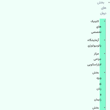
بخش
های
درمان
کلینیک
های
تخصصی
آزمایشگاه
پاتوبیولوژی
مرکز
جراحی
لاپاراسکوپی
بخش
ویژه
ی
زنان
و
زایمان
بخش