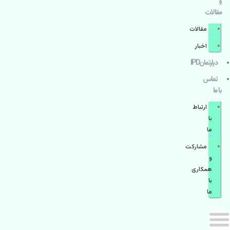
و
مقالات
مقالات
اخبار
دپارتمانIPD
تماس
با ما
ارتباط
با
ما
مشاركت
و
همكاری
با
ما