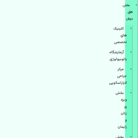
بخش
های
درمان
کلینیک
های
تخصصی
آزمایشگاه
پاتوبیولوژی
مرکز
جراحی
لاپاراسکوپی
بخش
ویژه
ی
زنان
و
زایمان
بخش