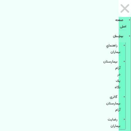
صفحه
اصلی
بيمارستان
راهنماي
بیماران
بیمارستان
آرام
در
یک
نگاه
گالری
بیمارستان
آرام
رضایت
بیماران