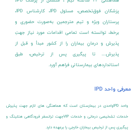
هماهنگی ۲۴ ساعته تیم ، متشکل از پزشک IPD،
پزشکان فوق‌تخصص، مسئول IPD، کارشناس IPD،
پرستاران ویژه و تیم مترجمین به‌صورت حضوری و
برخط، توانسته است تمامی اقدامات مورد نیاز جهتِ
پذیرش و درمانِ بیماران را از کشور مبدأ و قبل از
پذیرش… تا پیگیری پس از ترخیص، طبق
استانداردهای بیمارستانی فراهم آورد.
معرفی واحد IPD
واحد IPDواحدی در بیمارستان است که هماهنگی های لازم جهت پذیرش
خدمات تشخیصی درمانی و خدمات VIPجهت ترانسفر فرودگاهی هتلینگ و
پیگیری پس از ترخیص بیماران خارجی را برعهده دارد.