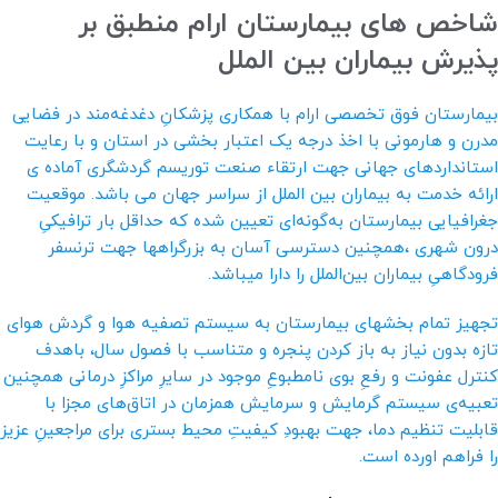
شاخص های بیمارستان ارام منطبق بر
پذیرش بیماران بین الملل
بیمارستان فوق تخصصی ارام با همکاری پزشکانِ دغدغه‌مند در فضایی
مدرن و هارمونی با اخذ درجه یک اعتبار بخشی در استان و با رعایت
استانداردهای جهانی جهت ارتقاء صنعت توریسم گردشگری آماده ی
ارائه خدمت به بیماران بین الملل از سراسر جهان می باشد. موقعیت
جغرافیایی بیمارستان به‌گونه‌ای تعیین شده که حداقل بار ترافیکیِ
درون شهری ،همچنین دسترسی آسان به بزرگراهها جهت ترنسفر
فرودگاهیِ بیماران بین‌الملل را دارا میباشد.
تجهیز تمام بخشهای بیمارستان به سیستم تصفیه هوا و گردش هوای
تازه بدون نیاز به باز کردن پنجره و متناسب با فصول سال، باهدف
کنترل عفونت و رفعِ بوی نامطبوعِ موجود در سایرِ مراکزِ درمانی همچنین
تعبیه‌ی سیستم گرمایش و سرمایش همزمان در اتاق‌های مجزا با
قابلیت تنظیم دما، جهت بهبودِ کیفیتِ محیط بستری برای مراجعینِ عزیز
را فراهم اورده است.