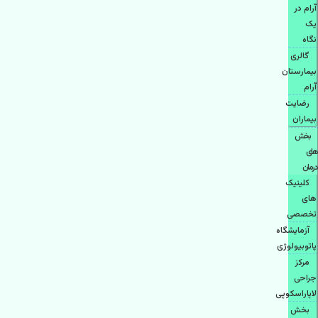
آرام در
یک
نگاه
گالری
بیمارستان
آرام
رضایت
بیماران
بخش
های
درمان
کلینیک
های
تخصصی
آزمایشگاه
پاتوبیولوژی
مرکز
جراحی
لاپاراسکوپی
بخش