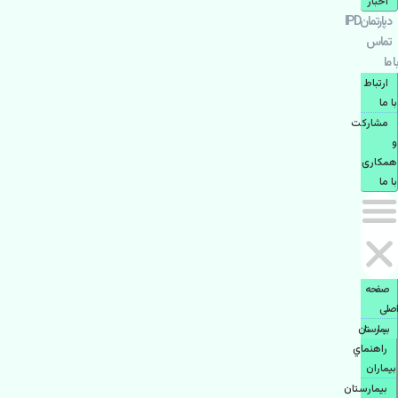
اخبار
دپارتمانIPD
تماس
با ما
ارتباط
با ما
مشاركت
و
همكاری
با ما
صفحه
اصلی
بيمارستان
راهنماي
بیماران
بیمارستان