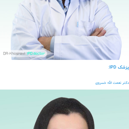
پزشک IPD:
دکتر نعمت الله خسروی