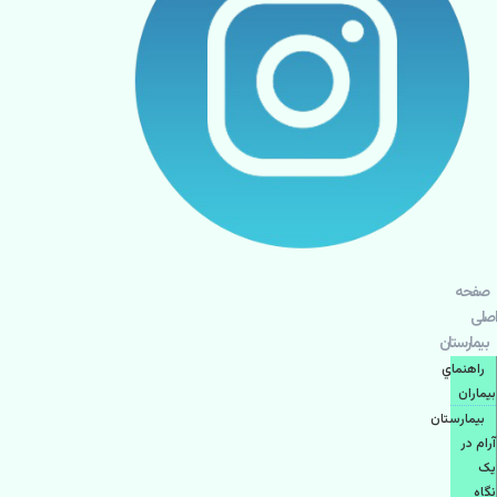
صفحه
اصلی
بيمارستان
راهنماي
بیماران
بیمارستان
آرام در
یک
نگاه