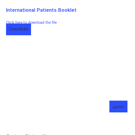
International Patients Booklet
Click here to download the file
Download
كتيب المرضى الدوليين
اضغط هنا لتحميل الملف
تحميل