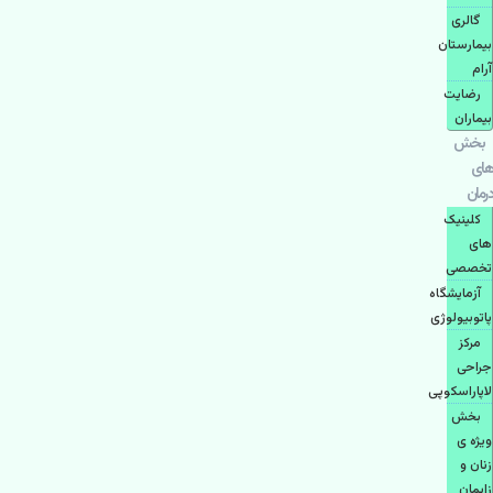
گالری
بیمارستان
آرام
رضایت
بیماران
بخش
های
درمان
کلینیک
های
تخصصی
آزمایشگاه
پاتوبیولوژی
مرکز
جراحی
لاپاراسکوپی
بخش
ویژه ی
زنان و
زایمان